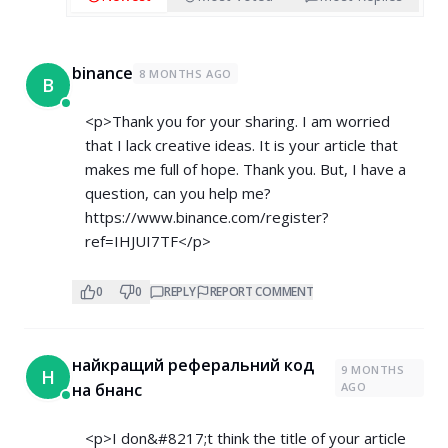
binance
8 MONTHS AGO
B
<p>Thank you for your sharing. I am worried
that I lack creative ideas. It is your article that
makes me full of hope. Thank you. But, I have a
question, can you help me?
https://www.binance.com/register?
ref=IHJUI7TF</p>
0
0
REPLY
REPORT COMMENT
найкращий реферальний код
9 MONTHS
Н
на бнанс
AGO
<p>I don&#8217;t think the title of your article