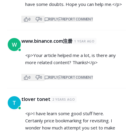
have some doubts. Hope you can help me.</p>
0
0
REPLY
REPORT COMMENT
www.binance.com注册
1 YEAR AGO
W
<p>Your article helped me a lot, is there any
more related content? Thanks!</p>
0
0
REPLY
REPORT COMMENT
tlover tonet
2 YEARS AGO
T
<p>I have learn some good stuff here.
Certainly price bookmarking for revisiting. I
wonder how much attempt you set to make