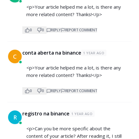
<p>Your article helped me a lot, is there any
more related content? Thanks!</p>
0
0
REPLY
REPORT COMMENT
conta aberta na binance
1 YEAR AGO
C
<p>Your article helped me a lot, is there any
more related content? Thanks!</p>
0
0
REPLY
REPORT COMMENT
registro na binance
1 YEAR AGO
R
<p>Can you be more specific about the
content of your article? After reading it, I still