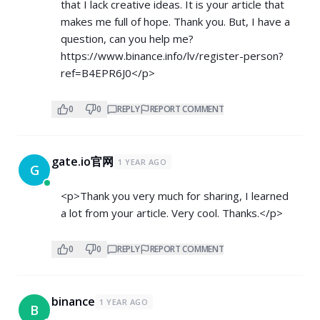
that I lack creative ideas. It is your article that
makes me full of hope. Thank you. But, I have a
question, can you help me?
https://www.binance.info/lv/register-person?
ref=B4EPR6J0</p>
0
0
REPLY
REPORT COMMENT
gate.io官网
1 YEAR AGO
G
<p>Thank you very much for sharing, I learned
a lot from your article. Very cool. Thanks.</p>
0
0
REPLY
REPORT COMMENT
binance
1 YEAR AGO
B