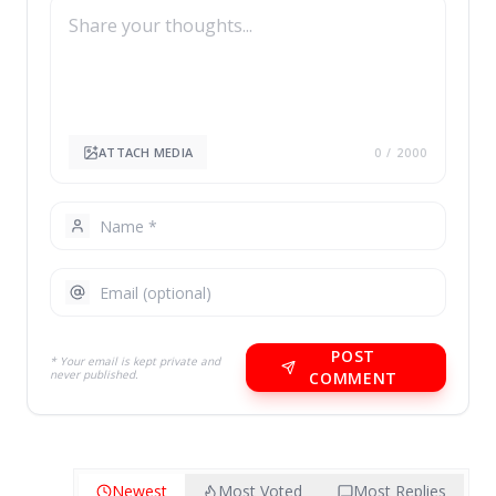
ATTACH MEDIA
0
/ 2000
POST
* Your email is kept private and
never published.
COMMENT
Newest
Most Voted
Most Replies