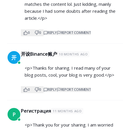
matches the content lol. Just kidding, mainly
because I had some doubts after reading the
article.</p>
0
0
REPLY
REPORT COMMENT
开设Binance账户
10 MONTHS AGO
开
<p>Thanks for sharing. I read many of your
blog posts, cool, your blog is very good.</p>
0
0
REPLY
REPORT COMMENT
Регистрация
11 MONTHS AGO
Р
<p>Thank you for your sharing. I am worried