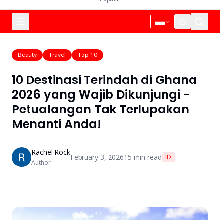
Beauty
Travel
Top 10
10 Destinasi Terindah di Ghana
2026 yang Wajib Dikunjungi -
Petualangan Tak Terlupakan
Menanti Anda!
Rachel Rock
February 3, 2026
15
min read
ID
Author