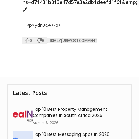
hs=d71431b013a47d57a3a2db1deefd1f61&amp;
🔗
<p>ydn3e4</p>
0
0
REPLY
REPORT COMMENT
Latest Posts
Top 10 Best Property Management
Companies In South Africa 2026
August 8, 2026
Top 10 Best Messaging Apps In 2026