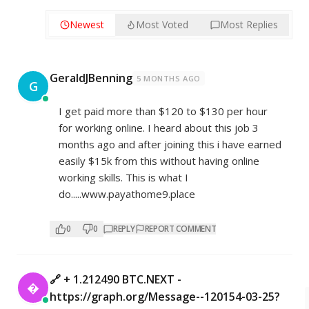
Newest
Most Voted
Most Replies
GeraldJBenning
5 MONTHS AGO
G
I get paid more than $120 to $130 per hour
for working online. I heard about this job 3
months ago and after joining this i have earned
easily $15k from this without having online
working skills. This is what I
do.....www.payathome9.place
0
0
REPLY
REPORT COMMENT
🔗 + 1.212490 BTC.NEXT -

https://graph.org/Message--120154-03-25?