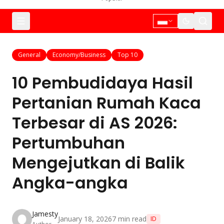
General
Economy/Business
Top 10
10 Pembudidaya Hasil
Pertanian Rumah Kaca
Terbesar di AS 2026:
Pertumbuhan
Mengejutkan di Balik
Angka-angka
Jamesty
January 18, 2026
7
min read
ID