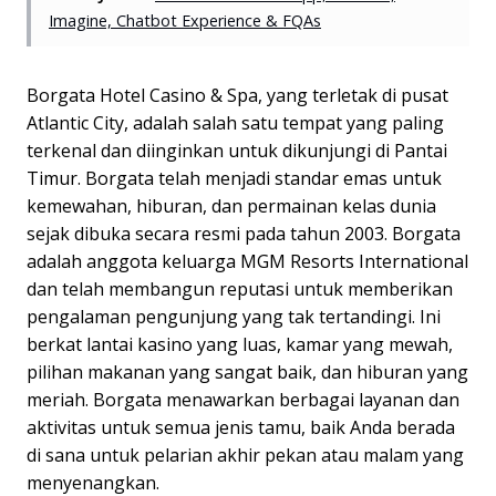
Imagine, Chatbot Experience & FQAs
Borgata Hotel Casino & Spa, yang terletak di pusat
Atlantic City, adalah salah satu tempat yang paling
terkenal dan diinginkan untuk dikunjungi di Pantai
Timur. Borgata telah menjadi standar emas untuk
kemewahan, hiburan, dan permainan kelas dunia
sejak dibuka secara resmi pada tahun 2003. Borgata
adalah anggota keluarga MGM Resorts International
dan telah membangun reputasi untuk memberikan
pengalaman pengunjung yang tak tertandingi. Ini
berkat lantai kasino yang luas, kamar yang mewah,
pilihan makanan yang sangat baik, dan hiburan yang
meriah. Borgata menawarkan berbagai layanan dan
aktivitas untuk semua jenis tamu, baik Anda berada
di sana untuk pelarian akhir pekan atau malam yang
menyenangkan.