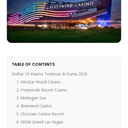
TABLE OF CONTENTS
Daftar 10 Kasino Terbesar di Dunia 2026
1. WinStar World Casino
2. Foxwoods Resort Casino
3. Mohegan Sun
4. Riverwind Casino
5. Choctaw Casino Resort
6. MGM Grand Las Vegas