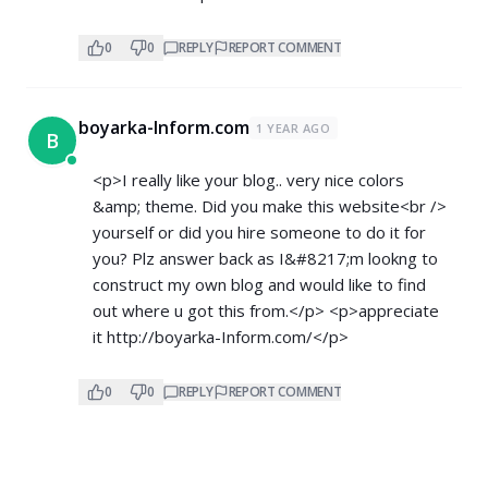
0
0
REPLY
REPORT COMMENT
boyarka-Inform.com
1 YEAR AGO
B
<p>I really like your blog.. very nice colors
&amp; theme. Did you make this website<br />
yourself or did you hire someone to do it for
you? Plz answer back as I&#8217;m lookng to
construct my own blog and would like to find
out where u got this from.</p> <p>appreciate
it
http://boyarka-Inform.com/</p>
0
0
REPLY
REPORT COMMENT