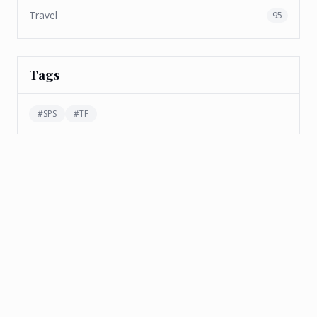
Travel
95
Tags
#
SPS
#
TF