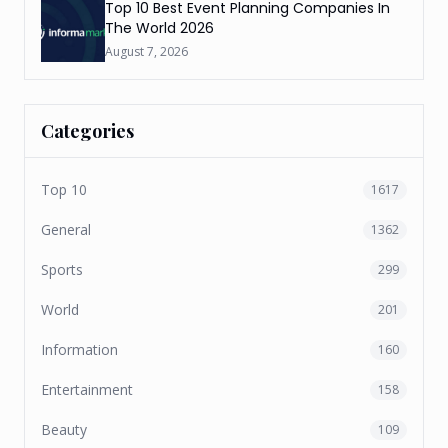
Top 10 Best Event Planning Companies In
The World 2026
August 7, 2026
Categories
Top 10
1617
General
1362
Sports
299
World
201
Information
160
Entertainment
158
Beauty
109