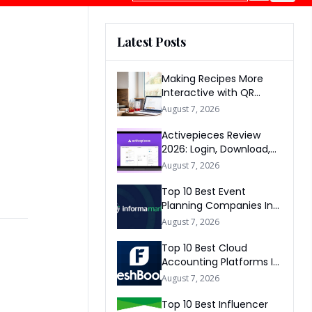
Latest Posts
Making Recipes More
Interactive with QR
Codes
August 7, 2026
Activepieces Review
2026: Login, Download,
AI, Pricing, Automation &
August 7, 2026
FAQs
Top 10 Best Event
Planning Companies In
The World 2026
August 7, 2026
Top 10 Best Cloud
Accounting Platforms In
The World 2026
August 7, 2026
Top 10 Best Influencer