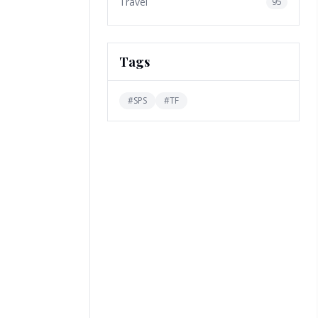
Travel
95
Tags
#
SPS
#
TF