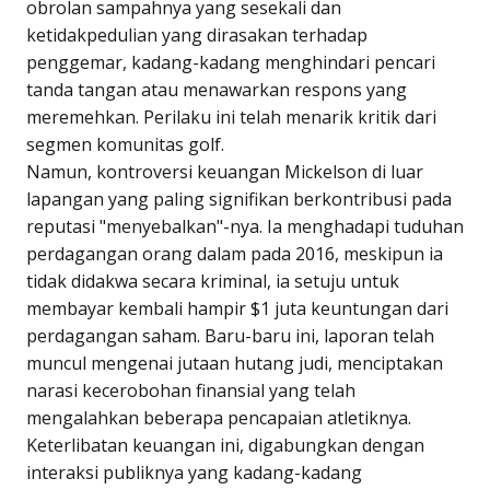
obrolan sampahnya yang sesekali dan
ketidakpedulian yang dirasakan terhadap
penggemar, kadang-kadang menghindari pencari
tanda tangan atau menawarkan respons yang
meremehkan. Perilaku ini telah menarik kritik dari
segmen komunitas golf.
Namun, kontroversi keuangan Mickelson di luar
lapangan yang paling signifikan berkontribusi pada
reputasi "menyebalkan"-nya. Ia menghadapi tuduhan
perdagangan orang dalam pada 2016, meskipun ia
tidak didakwa secara kriminal, ia setuju untuk
membayar kembali hampir $1 juta keuntungan dari
perdagangan saham. Baru-baru ini, laporan telah
muncul mengenai jutaan hutang judi, menciptakan
narasi kecerobohan finansial yang telah
mengalahkan beberapa pencapaian atletiknya.
Keterlibatan keuangan ini, digabungkan dengan
interaksi publiknya yang kadang-kadang