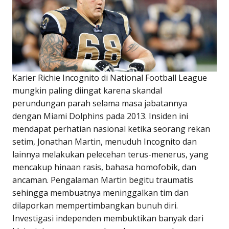
Karier Richie Incognito di National Football League
mungkin paling diingat karena skandal
perundungan parah selama masa jabatannya
dengan Miami Dolphins pada 2013. Insiden ini
mendapat perhatian nasional ketika seorang rekan
setim, Jonathan Martin, menuduh Incognito dan
lainnya melakukan pelecehan terus-menerus, yang
mencakup hinaan rasis, bahasa homofobik, dan
ancaman. Pengalaman Martin begitu traumatis
sehingga membuatnya meninggalkan tim dan
dilaporkan mempertimbangkan bunuh diri.
Investigasi independen membuktikan banyak dari