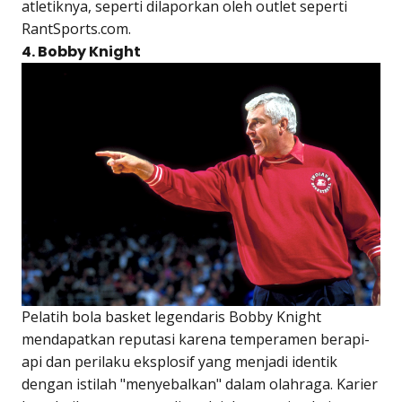
atletiknya, seperti dilaporkan oleh outlet seperti
RantSports.com.
4. Bobby Knight
Pelatih bola basket legendaris Bobby Knight
mendapatkan reputasi karena temperamen berapi-
api dan perilaku eksplosif yang menjadi identik
dengan istilah "menyebalkan" dalam olahraga. Karier