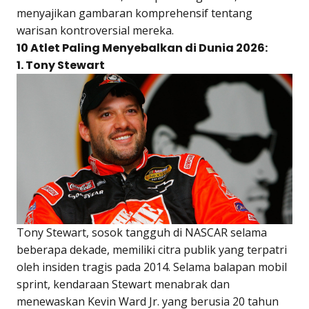
menyajikan gambaran komprehensif tentang
warisan kontroversial mereka.
10 Atlet Paling Menyebalkan di Dunia 2026:
1. Tony Stewart
Tony Stewart, sosok tangguh di NASCAR selama
beberapa dekade, memiliki citra publik yang terpatri
oleh insiden tragis pada 2014. Selama balapan mobil
sprint, kendaraan Stewart menabrak dan
menewaskan Kevin Ward Jr. yang berusia 20 tahun