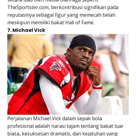
TheSportster.com, berkontribusi signifikan pada
reputasinya sebagai figur yang memecah belah
meskipun memiliki bakat Hall of Fame.
7. Michael Vick
Perjalanan Michael Vick dalam sepak bola
profesional adalah narasi tajam tentang bakat luar
biasa, kesuksesan dramatis, dan kejatuhan yang