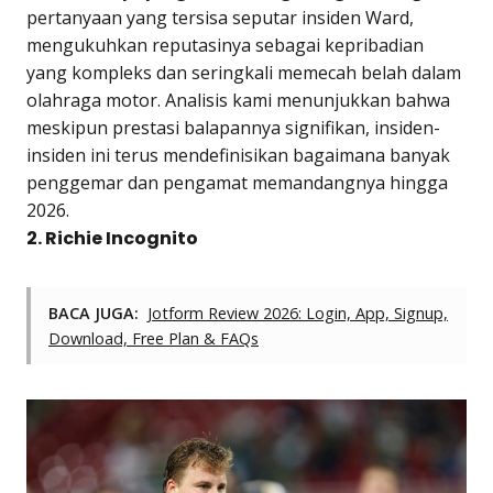
pertanyaan yang tersisa seputar insiden Ward,
mengukuhkan reputasinya sebagai kepribadian
yang kompleks dan seringkali memecah belah dalam
olahraga motor. Analisis kami menunjukkan bahwa
meskipun prestasi balapannya signifikan, insiden-
insiden ini terus mendefinisikan bagaimana banyak
penggemar dan pengamat memandangnya hingga
2026.
2. Richie Incognito
BACA JUGA:
Jotform Review 2026: Login, App, Signup,
Download, Free Plan & FAQs