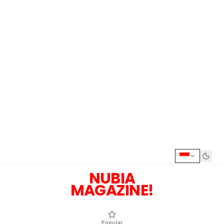
NUBIA
MAGAZINE!
Popular