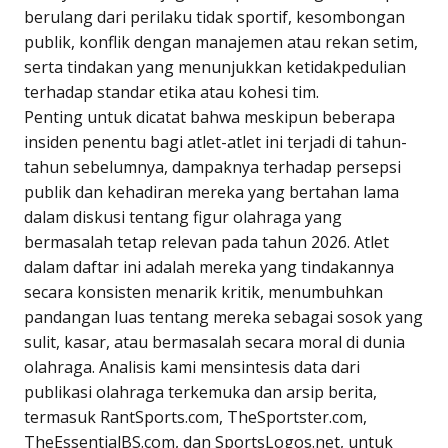
berulang dari perilaku tidak sportif, kesombongan
publik, konflik dengan manajemen atau rekan setim,
serta tindakan yang menunjukkan ketidakpedulian
terhadap standar etika atau kohesi tim.
Penting untuk dicatat bahwa meskipun beberapa
insiden penentu bagi atlet-atlet ini terjadi di tahun-
tahun sebelumnya, dampaknya terhadap persepsi
publik dan kehadiran mereka yang bertahan lama
dalam diskusi tentang figur olahraga yang
bermasalah tetap relevan pada tahun 2026. Atlet
dalam daftar ini adalah mereka yang tindakannya
secara konsisten menarik kritik, menumbuhkan
pandangan luas tentang mereka sebagai sosok yang
sulit, kasar, atau bermasalah secara moral di dunia
olahraga. Analisis kami mensintesis data dari
publikasi olahraga terkemuka dan arsip berita,
termasuk RantSports.com, TheSportster.com,
TheEssentialBS.com, dan SportsLogos.net, untuk