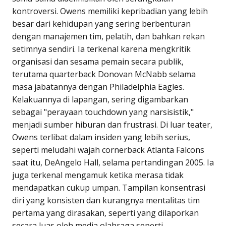
kontroversi. Owens memiliki kepribadian yang lebih
besar dari kehidupan yang sering berbenturan
dengan manajemen tim, pelatih, dan bahkan rekan
setimnya sendiri. Ia terkenal karena mengkritik
organisasi dan sesama pemain secara publik,
terutama quarterback Donovan McNabb selama
masa jabatannya dengan Philadelphia Eagles.
Kelakuannya di lapangan, sering digambarkan
sebagai "perayaan touchdown yang narsisistik,"
menjadi sumber hiburan dan frustrasi. Di luar teater,
Owens terlibat dalam insiden yang lebih serius,
seperti meludahi wajah cornerback Atlanta Falcons
saat itu, DeAngelo Hall, selama pertandingan 2005. Ia
juga terkenal mengamuk ketika merasa tidak
mendapatkan cukup umpan. Tampilan konsentrasi
diri yang konsisten dan kurangnya mentalitas tim
pertama yang dirasakan, seperti yang dilaporkan
secara luas oleh media olahraga seperti