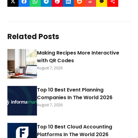
Related Posts
Making Recipes More Interactive
with QR Codes
August 7, 2026
Top 10 Best Event Planning
Companies In The World 2026
August 7, 2026
Top 10 Best Cloud Accounting
Platforms In The World 2026