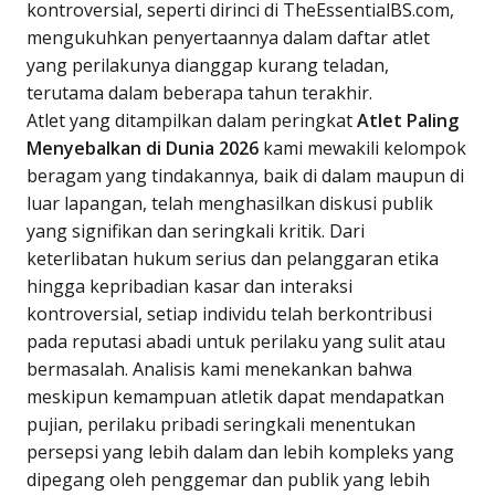
kontroversial, seperti dirinci di TheEssentialBS.com,
mengukuhkan penyertaannya dalam daftar atlet
yang perilakunya dianggap kurang teladan,
terutama dalam beberapa tahun terakhir.
Atlet yang ditampilkan dalam peringkat
Atlet Paling
Menyebalkan di Dunia 2026
kami mewakili kelompok
beragam yang tindakannya, baik di dalam maupun di
luar lapangan, telah menghasilkan diskusi publik
yang signifikan dan seringkali kritik. Dari
keterlibatan hukum serius dan pelanggaran etika
hingga kepribadian kasar dan interaksi
kontroversial, setiap individu telah berkontribusi
pada reputasi abadi untuk perilaku yang sulit atau
bermasalah. Analisis kami menekankan bahwa
meskipun kemampuan atletik dapat mendapatkan
pujian, perilaku pribadi seringkali menentukan
persepsi yang lebih dalam dan lebih kompleks yang
dipegang oleh penggemar dan publik yang lebih