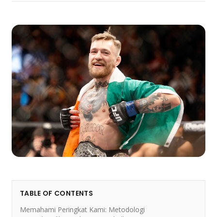
TABLE OF CONTENTS
Memahami Peringkat Kami: Metodologi