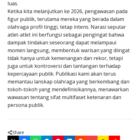
luas.
Ketika kita melanjutkan ke 2026, pengawasan pada
figur publik, terutama mereka yang berada dalam
olahraga profil tinggi, tetap intens. Narasi seputar
atlet-atlet ini berfungsi sebagai pengingat bahwa
dampak tindakan seseorang dapat melampaui
momen langsung, membentuk warisan yang diingat
tidak hanya untuk kemenangan dan rekor, tetapi
juga untuk kontroversi dan tantangan terhadap
kepercayaan publik. Publikasi kami akan terus
memantau lanskap olahraga yang berkembang dan
tokoh-tokoh yang mendefinisikannya, menawarkan
wawasan tentang sifat multifaset ketenaran dan
persona publik.
Share