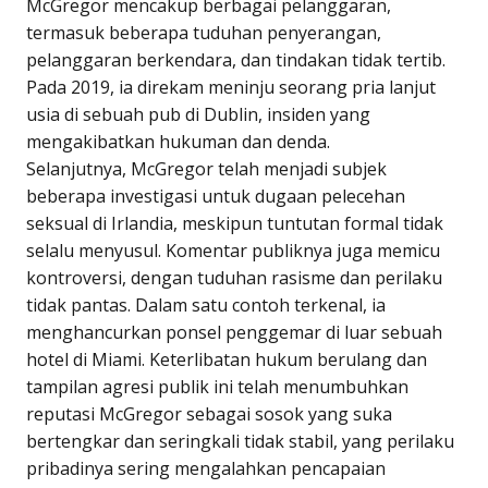
McGregor mencakup berbagai pelanggaran,
termasuk beberapa tuduhan penyerangan,
pelanggaran berkendara, dan tindakan tidak tertib.
Pada 2019, ia direkam meninju seorang pria lanjut
usia di sebuah pub di Dublin, insiden yang
mengakibatkan hukuman dan denda.
Selanjutnya, McGregor telah menjadi subjek
beberapa investigasi untuk dugaan pelecehan
seksual di Irlandia, meskipun tuntutan formal tidak
selalu menyusul. Komentar publiknya juga memicu
kontroversi, dengan tuduhan rasisme dan perilaku
tidak pantas. Dalam satu contoh terkenal, ia
menghancurkan ponsel penggemar di luar sebuah
hotel di Miami. Keterlibatan hukum berulang dan
tampilan agresi publik ini telah menumbuhkan
reputasi McGregor sebagai sosok yang suka
bertengkar dan seringkali tidak stabil, yang perilaku
pribadinya sering mengalahkan pencapaian