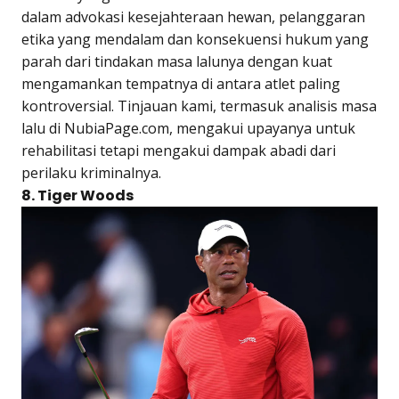
dalam advokasi kesejahteraan hewan, pelanggaran
etika yang mendalam dan konsekuensi hukum yang
parah dari tindakan masa lalunya dengan kuat
mengamankan tempatnya di antara atlet paling
kontroversial. Tinjauan kami, termasuk analisis masa
lalu di NubiaPage.com, mengakui upayanya untuk
rehabilitasi tetapi mengakui dampak abadi dari
perilaku kriminalnya.
8. Tiger Woods