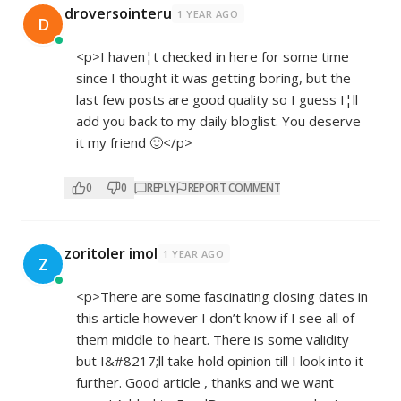
droversointeru
1 YEAR AGO
D
<p>I haven¦t checked in here for some time
since I thought it was getting boring, but the
last few posts are good quality so I guess I¦ll
add you back to my daily bloglist. You deserve
it my friend 🙂</p>
0
0
REPLY
REPORT COMMENT
zoritoler imol
1 YEAR AGO
Z
<p>There are some fascinating closing dates in
this article however I don’t know if I see all of
them middle to heart. There is some validity
but I&#8217;ll take hold opinion till I look into it
further. Good article , thanks and we want