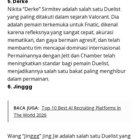
5. Derke
Nikita “Derke” Sirmitev adalah salah satu Duelist
yang paling ditakuti dalam sejarah Valorant. Dia
adalah pemain terkemuka untuk Fnatic, dikenal
karena refleksnya yang sangat cepat, akurasi
mematikan, dan gaya bermain agresif, dan telah
membantu tim mencapai dominasi internasional.
Permainannya dengan Jett dan Chamber telah
meningkatkan standar bagi pemain Duelist,
menjadikannya salah satu bakat paling menghibur
dalam permainan.
6. Jinggg
BACA JUGA:
Top 10 Best AI Recruiting Platforms In
The World 2026
Wang “Jinggg” Jing Jie adalah salah satu Duelist yang