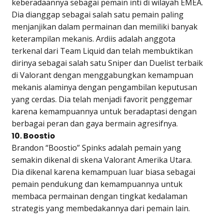
keberadaannya sebagai pemain inti di wilayah EMEA.
Dia dianggap sebagai salah satu pemain paling
menjanjikan dalam permainan dan memiliki banyak
keterampilan mekanis. Ardiis adalah anggota
terkenal dari Team Liquid dan telah membuktikan
dirinya sebagai salah satu Sniper dan Duelist terbaik
di Valorant dengan menggabungkan kemampuan
mekanis alaminya dengan pengambilan keputusan
yang cerdas. Dia telah menjadi favorit penggemar
karena kemampuannya untuk beradaptasi dengan
berbagai peran dan gaya bermain agresifnya.
10. Boostio
Brandon “Boostio” Spinks adalah pemain yang
semakin dikenal di skena Valorant Amerika Utara.
Dia dikenal karena kemampuan luar biasa sebagai
pemain pendukung dan kemampuannya untuk
membaca permainan dengan tingkat kedalaman
strategis yang membedakannya dari pemain lain.