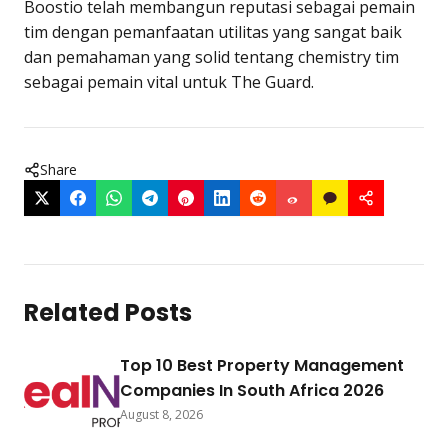
Boostio telah membangun reputasi sebagai pemain
tim dengan pemanfaatan utilitas yang sangat baik
dan pemahaman yang solid tentang chemistry tim
sebagai pemain vital untuk The Guard.
Share
Related Posts
Top 10 Best Property Management
Companies In South Africa 2026
August 8, 2026