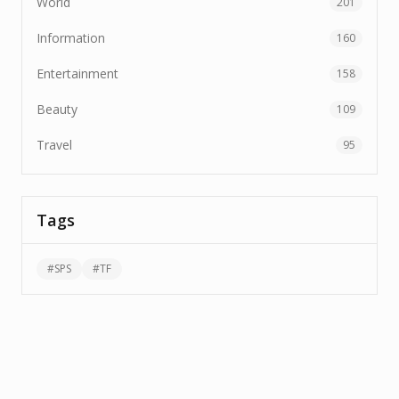
World
201
Information
160
Entertainment
158
Beauty
109
Travel
95
Tags
#
SPS
#
TF