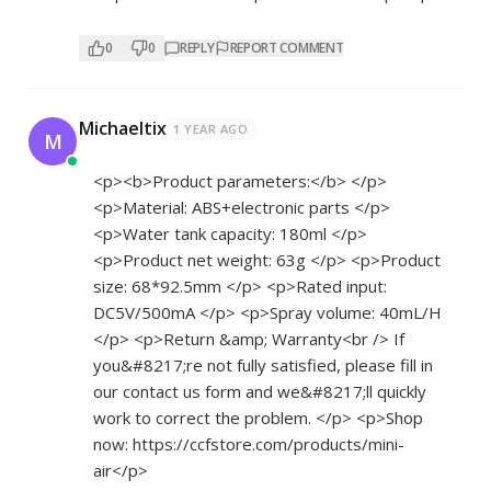
0
0
REPLY
REPORT COMMENT
Michaeltix
1 YEAR AGO
M
<p><b>Product parameters:</b> </p>
<p>Material: ABS+electronic parts </p>
<p>Water tank capacity: 180ml </p>
<p>Product net weight: 63g </p> <p>Product
size: 68*92.5mm </p> <p>Rated input:
DC5V/500mA </p> <p>Spray volume: 40mL/H
</p> <p>Return &amp; Warranty<br /> If
you&#8217;re not fully satisfied, please fill in
our contact us form and we&#8217;ll quickly
work to correct the problem. </p> <p>Shop
now:
https://ccfstore.com/products/mini-
air</p>