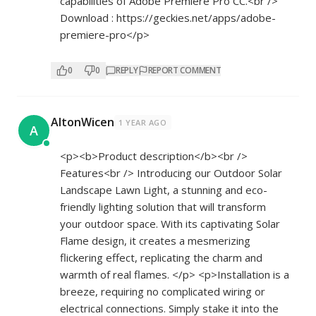
capabilities of Adobe Premiere Pro CC.<br />
Download :
https://geckies.net/apps/adobe-
premiere-pro</p>
0
0
REPLY
REPORT COMMENT
AltonWicen
1 YEAR AGO
A
<p><b>Product description</b><br />
Features<br /> Introducing our Outdoor Solar
Landscape Lawn Light, a stunning and eco-
friendly lighting solution that will transform
your outdoor space. With its captivating Solar
Flame design, it creates a mesmerizing
flickering effect, replicating the charm and
warmth of real flames. </p> <p>Installation is a
breeze, requiring no complicated wiring or
electrical connections. Simply stake it into the