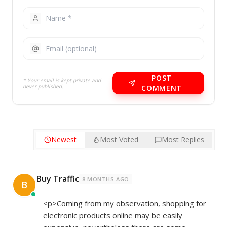
POST
* Your email is kept private and
never published.
COMMENT
Newest
Most Voted
Most Replies
Buy Traffic
8 MONTHS AGO
B
<p>Coming from my observation, shopping for
electronic products online may be easily