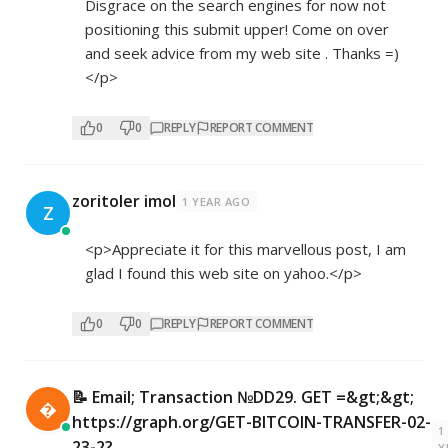
Disgrace on the search engines for now not
positioning this submit upper! Come on over
and seek advice from my web site . Thanks =)
</p>
0
0
REPLY
REPORT COMMENT
zoritoler imol
1 YEAR AGO
Z
<p>Appreciate it for this marvellous post, I am
glad I found this web site on yahoo.</p>
0
0
REPLY
REPORT COMMENT
📝 Email; Transaction №DD29. GET =&gt;&gt;

https://graph.org/GET-BITCOIN-TRANSFER-02-
1
23-2?
Y