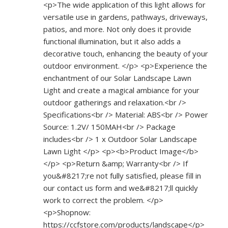
<p>The wide application of this light allows for
versatile use in gardens, pathways, driveways,
patios, and more. Not only does it provide
functional illumination, but it also adds a
decorative touch, enhancing the beauty of your
outdoor environment. </p> <p>Experience the
enchantment of our Solar Landscape Lawn
Light and create a magical ambiance for your
outdoor gatherings and relaxation.<br />
Specifications<br /> Material: ABS<br /> Power
Source: 1.2V/ 150MAH<br /> Package
includes<br /> 1 x Outdoor Solar Landscape
Lawn Light </p> <p><b>Product Image</b>
</p> <p>Return &amp; Warranty<br /> If
you&#8217;re not fully satisfied, please fill in
our contact us form and we&#8217;ll quickly
work to correct the problem. </p>
<p>Shopnow:
https://ccfstore.com/products/landscape</p>