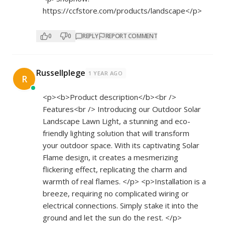
https://ccfstore.com/products/landscape</p>
0
0
REPLY
REPORT COMMENT
Russellplege
1 YEAR AGO
R
<p><b>Product description</b><br />
Features<br /> Introducing our Outdoor Solar
Landscape Lawn Light, a stunning and eco-
friendly lighting solution that will transform
your outdoor space. With its captivating Solar
Flame design, it creates a mesmerizing
flickering effect, replicating the charm and
warmth of real flames. </p> <p>Installation is a
breeze, requiring no complicated wiring or
electrical connections. Simply stake it into the
ground and let the sun do the rest. </p>