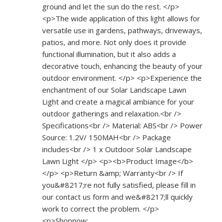
ground and let the sun do the rest. </p>
<p>The wide application of this light allows for
versatile use in gardens, pathways, driveways,
patios, and more. Not only does it provide
functional illumination, but it also adds a
decorative touch, enhancing the beauty of your
outdoor environment. </p> <p>Experience the
enchantment of our Solar Landscape Lawn
Light and create a magical ambiance for your
outdoor gatherings and relaxation.<br />
Specifications<br /> Material: ABS<br /> Power
Source: 1.2V/ 150MAH<br /> Package
includes<br /> 1 x Outdoor Solar Landscape
Lawn Light </p> <p><b>Product Image</b>
</p> <p>Return &amp; Warranty<br /> If
you&#8217;re not fully satisfied, please fill in
our contact us form and we&#8217;ll quickly
work to correct the problem. </p>
<p>Shopnow: