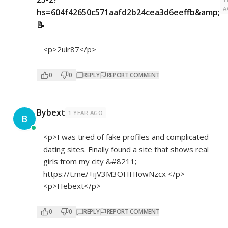
A
hs=604f42650c571aafd2b24cea3d6eeffb&amp;
📝
<p>2uir87</p>
0
0
REPLY
REPORT COMMENT
Bybext
1 YEAR AGO
B
<p>I was tired of fake profiles and complicated
dating sites. Finally found a site that shows real
girls from my city &#8211;
https://t.me/+ijV3M3OHHIowNzcx
</p>
<p>Hebext</p>
0
0
REPLY
REPORT COMMENT