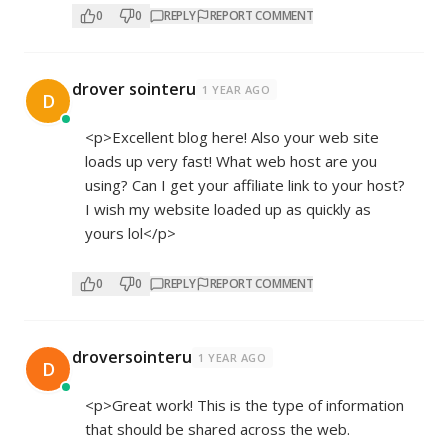
0
0
REPLY
REPORT COMMENT
drover sointeru
1 YEAR AGO
D
<p>Excellent blog here! Also your web site
loads up very fast! What web host are you
using? Can I get your affiliate link to your host?
I wish my website loaded up as quickly as
yours lol</p>
0
0
REPLY
REPORT COMMENT
droversointeru
1 YEAR AGO
D
<p>Great work! This is the type of information
that should be shared across the web.