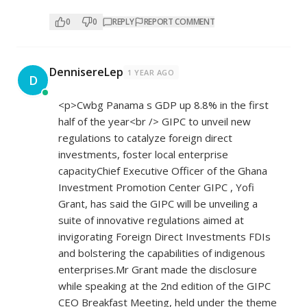
0
0
REPLY
REPORT COMMENT
DennisereLep
1 YEAR AGO
D
<p>Cwbg Panama s GDP up 8.8% in the first
half of the year<br /> GIPC to unveil new
regulations to catalyze foreign direct
investments, foster local enterprise
capacityChief Executive Officer of the Ghana
Investment Promotion Center GIPC , Yofi
Grant, has said the GIPC will be unveiling a
suite of innovative regulations aimed at
invigorating Foreign Direct Investments FDIs
and bolstering the capabilities of indigenous
enterprises.Mr Grant made the disclosure
while speaking at the 2nd edition of the GIPC
CEO Breakfast Meeting, held under the theme