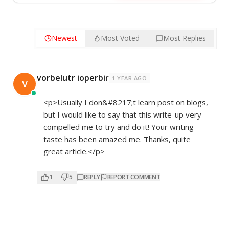
Newest
Most Voted
Most Replies
vorbelutr ioperbir
1 YEAR AGO
V
<p>Usually I don&#8217;t learn post on blogs,
but I would like to say that this write-up very
compelled me to try and do it! Your writing
taste has been amazed me. Thanks, quite
great article.</p>
1
5
REPLY
REPORT COMMENT