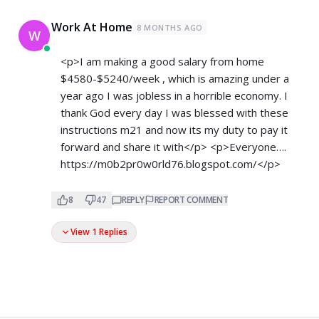
Work At Home
8 MONTHS AGO
W
<p>I am making a good s­al­ary from home
$4580-$5240/week , which is amazing und­er a
year ago I was jobless in a horrible economy. I
thank God every day I was blessed with these
instructions m21 and now its my duty to pay it
forward and share it with</p> <p>Everyone….
https://m0b2pr0w0rld76.blogspot.com/</p>
8
47
REPLY
REPORT COMMENT
View 1 Replies