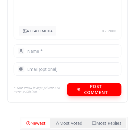
ATTACH MEDIA
0
/ 2000
POST
* Your email is kept private and
never published.
COMMENT
Newest
Most Voted
Most Replies