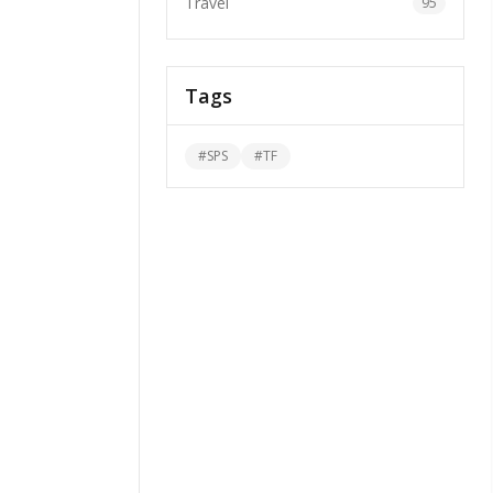
Travel
95
Tags
#
SPS
#
TF