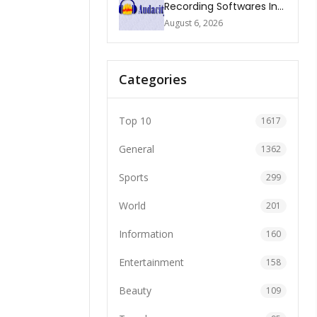
Recording Softwares In
2026
August 6, 2026
Categories
Top 10
1617
General
1362
Sports
299
World
201
Information
160
Entertainment
158
Beauty
109