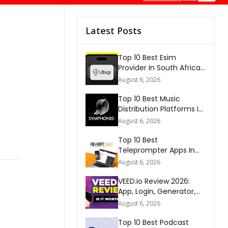
Latest Posts
Top 10 Best Esim
Provider In South Africa
2026
August 6, 2026
Top 10 Best Music
Distribution Platforms In
The World 2026
August 6, 2026
Top 10 Best
Teleprompter Apps In
2026
August 6, 2026
VEED.io Review 2026:
App, Login, Generator,
Download, AI & FAQs
August 6, 2026
Top 10 Best Podcast