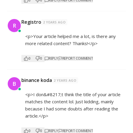
0
0
REPLY
REPORT COMMENT
Registro
2 YEARS AGO
R
<p>Your article helped me a lot, is there any
more related content? Thanks!</p>
0
0
REPLY
REPORT COMMENT
binance koda
2 YEARS AGO
B
<p>I don&#8217;t think the title of your article
matches the content lol. Just kidding, mainly
because I had some doubts after reading the
article.</p>
0
0
REPLY
REPORT COMMENT