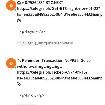
📩 + 0.75864831 BTC.NEXT -

https://telegra.ph/Get-BTC-right-now-01-22?
hs=ee33ba8489236250b4f31ee8e8554432&amp;
📩
<p>hdyqtk</p>
0
0
REPLY
REPORT COMMENT
🏷 Reminder: Transaction NoPR52. Go to

withdrawal &gt;&gt;&gt;
https://telegra.ph/Ticket--6974-01-15?
hs=ee33ba8489236250b4f31ee8e8554432&amp;
🏷
<p>lo16fp</p>