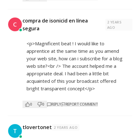
compra de isonicid en línea
2 YEARS
C
segura
AGO
<p>Magnificent beat ! I would like to
apprentice at the same time as you amend
your web site, how can i subscribe for a blog
web site?<br /> The account helped me a
appropriate deal. I had been a little bit
acquainted of this your broadcast offered
bright transparent concept</p>
0
0
REPLY
REPORT COMMENT
tlovertonet
2 YEARS AGO
T