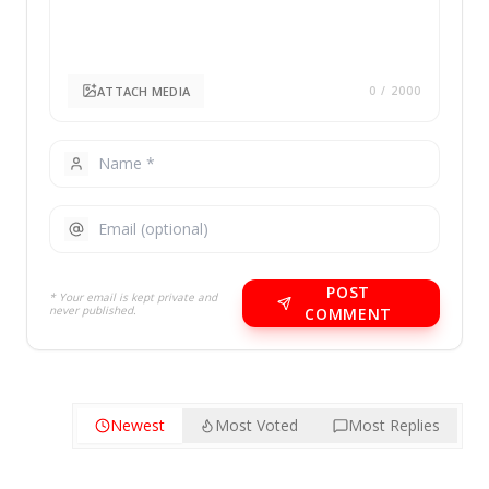
ATTACH MEDIA
0
/ 2000
POST
* Your email is kept private and
never published.
COMMENT
Newest
Most Voted
Most Replies