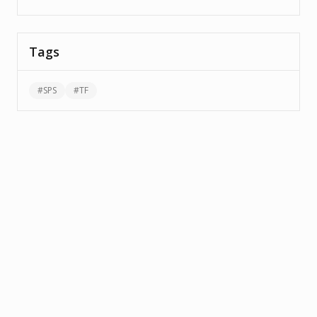
Tags
#
SPS
#
TF