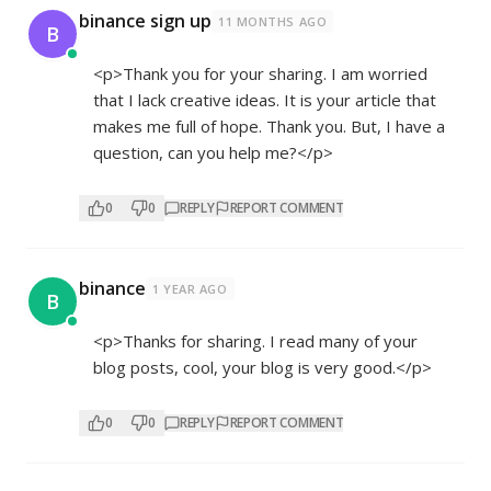
binance sign up
11 MONTHS AGO
B
<p>Thank you for your sharing. I am worried
that I lack creative ideas. It is your article that
makes me full of hope. Thank you. But, I have a
question, can you help me?</p>
0
0
REPLY
REPORT COMMENT
binance
1 YEAR AGO
B
<p>Thanks for sharing. I read many of your
blog posts, cool, your blog is very good.</p>
0
0
REPLY
REPORT COMMENT