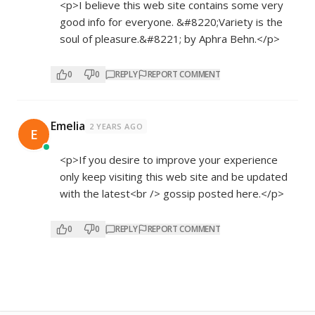
<p>I believe this web site contains some very
good info for everyone. &#8220;Variety is the
soul of pleasure.&#8221; by Aphra Behn.</p>
0
0
REPLY
REPORT COMMENT
Emelia
2 YEARS AGO
E
<p>If you desire to improve your experience
only keep visiting this web site and be updated
with the latest<br /> gossip posted here.</p>
0
0
REPLY
REPORT COMMENT