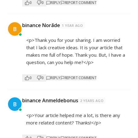
0
0
REPLY
REPORT COMMENT
binance Norāde
1 YEAR AGO
B
<p>Thank you for your sharing. I am worried
that I lack creative ideas. It is your article that
makes me full of hope. Thank you. But, I have a
question, can you help me?</p>
0
0
REPLY
REPORT COMMENT
binance Anmeldebonus
2 YEARS AGO
B
<p>Your article helped me a lot, is there any
more related content? Thanks!</p>