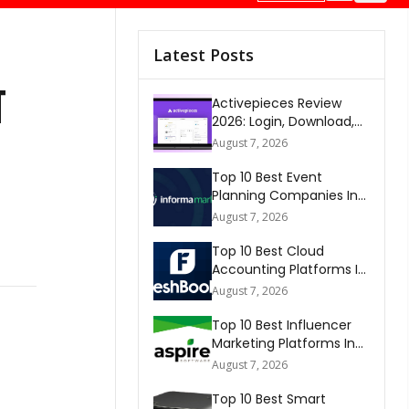
Latest Posts
य
Activepieces Review
2026: Login, Download,
AI, Pricing, Automation &
August 7, 2026
FAQs
Top 10 Best Event
Planning Companies In
The World 2026
August 7, 2026
Top 10 Best Cloud
Accounting Platforms In
The World 2026
August 7, 2026
Top 10 Best Influencer
Marketing Platforms In
The World 2026
August 7, 2026
Top 10 Best Smart