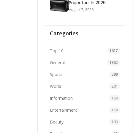
Projectors In 2026
August 7, 2026
Categories
Top 10
1617
General
1362
Sports
299
World
201
Information
160
Entertainment
158
Beauty
109