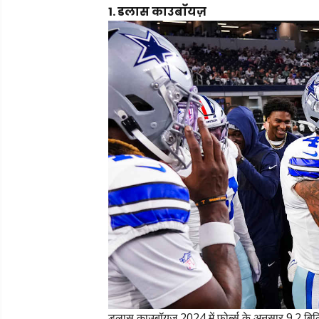
1. डलास काउबॉयज़
डलास काउबॉयज़ 2024 में फोर्ब्स के अनुसार 9.2 बिलियन ड