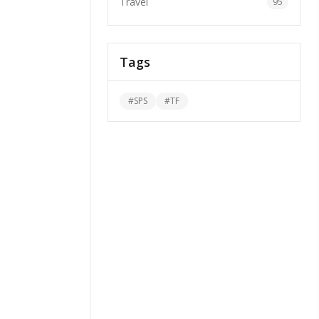
Travel
95
Tags
#
SPS
#
TF