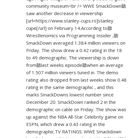
community museum<br /> WWE SmackDown聽
saw another decrease in viewership
[url=
https://www.stanley-cups.ro]stanley
cupe[/url] on February 14.According to聽
Wrestlenomics via Programming Insider ,聽
SmackDown averaged 1.384 million viewers on
Friday. The show drew a 0.42 rating in the 18
to 49 demographic. The viewership is down
from聽last weeks episode聽when an average
of 1.507 million viewers tuned in. The demo
rating also dropped from last weeks show 0.48
rating in the same demographic , and this
marks SmackDowns lowest number since
December 20. SmackDown ranked 2 in the
demographic on cable on Friday. The show was
up against the NBA All-Star Celebrity game on
ESPN, which drew a 0.43 rating in the
demographic.TV RATINGS: WWE Smackdown