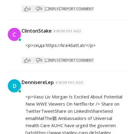
0
0
REPLY
REPORT COMMENT
ClintonStake
8 MONTHS AGO
C
<p>сюда
https://kra46att.at/</p>
0
0
REPLY
REPORT COMMENT
DennisereLep
8 MONTHS AGO
D
<p>Vaso Liv Morgan Is Excited About Potential
New WWE Viewers On Netflix<br /> Share on
TwitterTweetShare on LinkedInShareSend
emailMailThe聽 Ambassadors of Universal
Health Care AUHC have urged the governm
[url=
https://www.stanley-cups.de]stanley