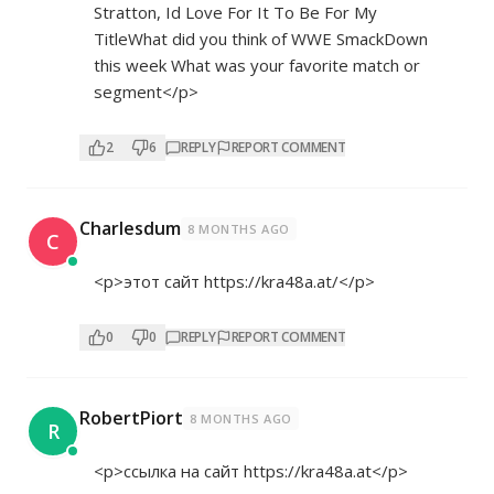
Stratton, Id Love For It To Be For My
TitleWhat did you think of WWE SmackDown
this week What was your favorite match or
segment</p>
2
6
REPLY
REPORT COMMENT
Charlesdum
8 MONTHS AGO
C
<p>этот сайт
https://kra48a.at/</p>
0
0
REPLY
REPORT COMMENT
RobertPiort
8 MONTHS AGO
R
<p>ссылка на сайт
https://kra48a.at</p>