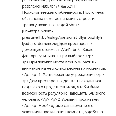
развлечениях.<br /> &#8211;
Психологическая стабильность: Постоянная
обстановка помогает снизить стресс и
тревогу пожилых людей.<br />
[url=
https://dom-
prestarelih.by/uslugi/pansionat-dlya-pozhilyh-
lyudej-s-demencziej]дом
престарелых
деменция стоимость[/url]<br /> Какие
факторы учитывать при выборе? </p>
<p>При покупке места важно обратить
внимание на несколько ключевых моментов:
</p> <p>1. Расположение учреждения </p>
<p>Дом престарелых должен находиться
недалеко от родственников, чтобы была
возможность регулярно навещать близкого
человека. </p> <p>2. Условия проживания
</p> <p>Необходимо ознакомиться с
условиями проживания: комнаты, удобства,