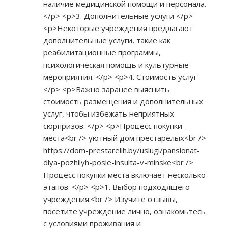
наличие медицинской помощи и персонала.
</p> <p>3. Дополнительные услуги </p>
<p>Некоторые учреждения предлагают
дополнительные услуги, такие как
реабилитационные программы,
психологическая помощь и культурные
мероприятия. </p> <p>4. Стоимость услуг
</p> <p>Важно заранее выяснить
стоимость размещения и дополнительных
услуг, чтобы избежать неприятных
сюрпризов. </p> <p>Процесс покупки
места<br /> уютный дом престарелых<br />
https://dom-prestarelih.by/uslugi/pansionat-
dlya-pozhilyh-posle-insulta-v-minske<br
/>
Процесс покупки места включает несколько
этапов: </p> <p>1. Выбор подходящего
учреждения:<br /> Изучите отзывы,
посетите учреждение лично, ознакомьтесь
с условиями проживания и