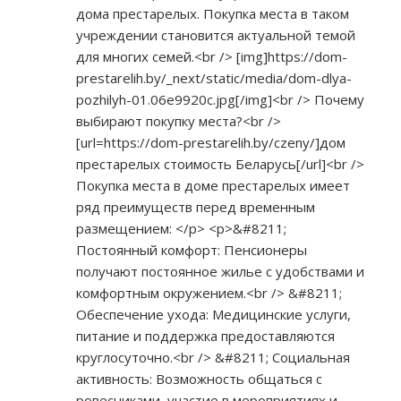
дома престарелых. Покупка места в таком
учреждении становится актуальной темой
для многих семей.<br /> [img]
https://dom-
prestarelih.by/_next/static/media/dom-dlya-
pozhilyh-01.06e9920c.jpg[/img]<br
/> Почему
выбирают покупку места?<br />
[url=
https://dom-prestarelih.by/czeny/]дом
престарелых стоимость Беларусь[/url]<br />
Покупка места в доме престарелых имеет
ряд преимуществ перед временным
размещением: </p> <p>&#8211;
Постоянный комфорт: Пенсионеры
получают постоянное жилье с удобствами и
комфортным окружением.<br /> &#8211;
Обеспечение ухода: Медицинские услуги,
питание и поддержка предоставляются
круглосуточно.<br /> &#8211; Социальная
активность: Возможность общаться с
ровесниками, участие в мероприятиях и