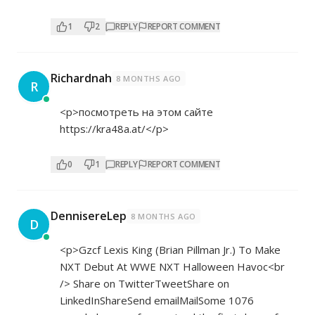
1
2
REPLY
REPORT COMMENT
Richardnah
8 MONTHS AGO
R
<p>посмотреть на этом сайте
https://kra48a.at/</p>
0
1
REPLY
REPORT COMMENT
DennisereLep
8 MONTHS AGO
D
<p>Gzcf Lexis King (Brian Pillman Jr.) To Make
NXT Debut At WWE NXT Halloween Havoc<br
/> Share on TwitterTweetShare on
LinkedInShareSend emailMailSome 1076