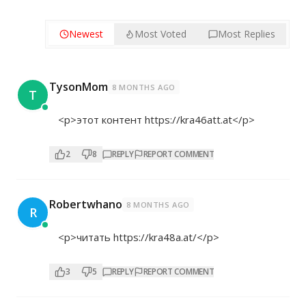
Newest
Most Voted
Most Replies
TysonMom
8 MONTHS AGO
T
<p>этот контент
https://kra46att.at</p>
2
8
REPLY
REPORT COMMENT
Robertwhano
8 MONTHS AGO
R
<p>читать
https://kra48a.at/</p>
3
5
REPLY
REPORT COMMENT