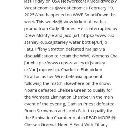
last Friday on USA Networkco/aKMo5iRkWd鈥?
Wrestlenomics @wrestlenomics February 19,
2025What happened on WWE SmackDown this
week This weeks聽show kicked off with a
promo from Cody Rhodes. He is interrupted by
Drew McIntyre and Jaco [url=
https://www.cup-
stanley-cup.ca]stanley
water bottle[/url] b
Fatu.Tiffany Stratton defeated Nia Jax via
disqualification to retain the WWE Womens Cha
[url=
https://www.cups-stanley.uk]stanley
uk[/url] mpionship. Charlotte Flair picked
Stratton as her WrestleMania opponent
following the match.Elsewhere on the show,
Noami defeated Chelsea Green to qualify for
the Womens Elimination Chamber.In the main
event of the evening, Damian Priest defeated
Braun Strowman and Jacob Fatu to qualify for
the Elimination Chamber match.READ MORE:聽
Chelsea Green: I Need A Feud With Tiffany