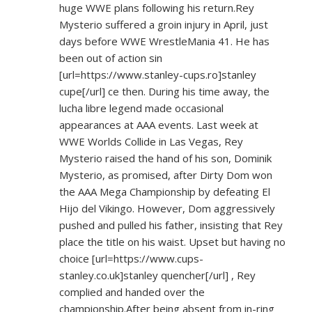
huge WWE plans following his return.Rey
Mysterio suffered a groin injury in April, just
days before WWE WrestleMania 41. He has
been out of action sin
[url=
https://www.stanley-cups.ro]stanley
cupe[/url] ce then. During his time away, the
lucha libre legend made occasional
appearances at AAA events. Last week at
WWE Worlds Collide in Las Vegas, Rey
Mysterio raised the hand of his son, Dominik
Mysterio, as promised, after Dirty Dom won
the AAA Mega Championship by defeating El
Hijo del Vikingo. However, Dom aggressively
pushed and pulled his father, insisting that Rey
place the title on his waist. Upset but having no
choice [url=
https://www.cups-
stanley.co.uk]stanley
quencher[/url] , Rey
complied and handed over the
championship.After being absent from in-ring