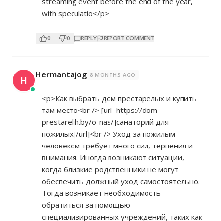
streaming event before the end of the year,
with speculatio</p>
0
0
REPLY
REPORT COMMENT
Hermantajog
8 MONTHS AGO
H
<p>Как выбрать дом престарелых и купить
там место<br /> [url=
https://dom-
prestarelih.by/o-nas/]санаторий
для
пожилых[/url]<br /> Уход за пожилым
человеком требует много сил, терпения и
внимания. Иногда возникают ситуации,
когда близкие родственники не могут
обеспечить должный уход самостоятельно.
Тогда возникает необходимость
обратиться за помощью
специализированных учреждений, таких как