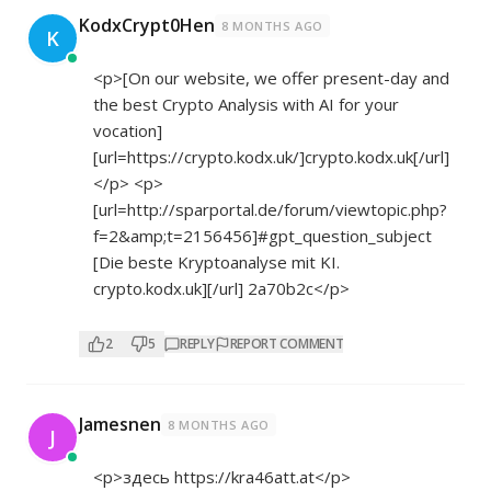
KodxCrypt0Hen
8 MONTHS AGO
K
<p>[On our website, we offer present-day and
the best Crypto Analysis with AI for your
vocation]
[url=
https://crypto.kodx.uk/]crypto.kodx.uk[/url]
</p> <p>
[url=
http://sparportal.de/forum/viewtopic.php?
f=2&amp;t=2156456]#gpt_question_subject
[Die beste Kryptoanalyse mit KI.
crypto.kodx.uk][/url] 2a70b2c</p>
2
5
REPLY
REPORT COMMENT
Jamesnen
8 MONTHS AGO
J
<p>здесь
https://kra46att.at</p>