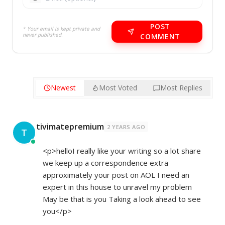
POST
* Your email is kept private and
never published.
COMMENT
Newest
Most Voted
Most Replies
tivimatepremium
2 YEARS AGO
T
<p>helloI really like your writing so a lot share
we keep up a correspondence extra
approximately your post on AOL I need an
expert in this house to unravel my problem
May be that is you Taking a look ahead to see
you</p>