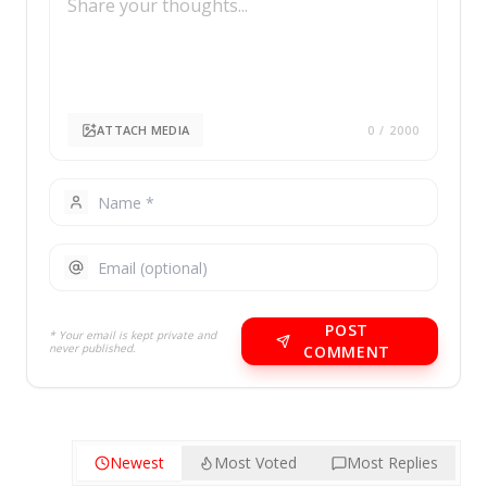
ATTACH MEDIA
0
/ 2000
POST
* Your email is kept private and
never published.
COMMENT
Newest
Most Voted
Most Replies