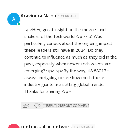
Aravindra Naidu
1 YEAR AGO
A
<p>Hey, great insight on the movers and
shakers of the tech world!</p> <p>Was
particularly curious about the ongoing impact
these leaders still have in 2024. Do they
continue to influence as much as they did in the
past, especially when newer tech waves are
emerging?</p> <p>By the way, it&#8217;s
always intriguing to see how much these
industry giants are setting global trends.
Thanks for sharing!</p>
0
0
REPLY
REPORT COMMENT
contextual ad network
1 YEAR AGO