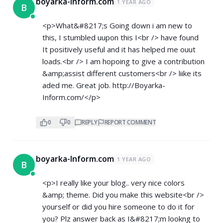
boyarka-Inform.com
1 YEAR AGO
B
<p>What&#8217;s Going down i am new to
this, I stumbled uupon this I<br /> have found
It positively useful and it has helped me ouut
loads.<br /> I am hopoing to give a contribution
&amp;assist different customers<br /> liike its
aded me. Great job.
http://Boyarka-
Inform.com/</p>
0
0
REPLY
REPORT COMMENT
boyarka-Inform.com
1 YEAR AGO
B
<p>I really like your blog.. very nice colors
&amp; theme. Did you make this website<br />
yourself or did you hire someone to do it for
you? Plz answer back as I&#8217;m lookng to