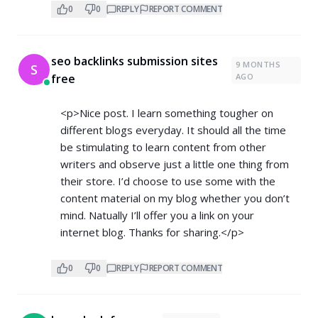
0
0
REPLY
REPORT COMMENT
seo backlinks submission sites
9 MONTHS
S
free
AGO
<p>Nice post. I learn something tougher on
different blogs everyday. It should all the time
be stimulating to learn content from other
writers and observe just a little one thing from
their store. I’d choose to use some with the
content material on my blog whether you don’t
mind. Natually I’ll offer you a link on your
internet blog. Thanks for sharing.</p>
0
0
REPLY
REPORT COMMENT