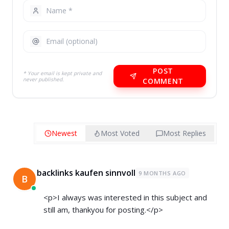
POST
* Your email is kept private and
never published.
COMMENT
Newest
Most Voted
Most Replies
backlinks kaufen sinnvoll
9 MONTHS AGO
B
<p>I always was interested in this subject and
still am, thankyou for posting.</p>