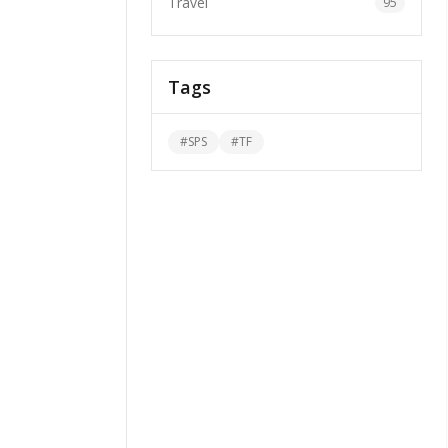
Travel
95
Tags
#
SPS
#
TF