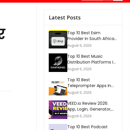
Latest Posts
र
Top 10 Best Esim
Provider In South Africa
2026
August 6, 2026
Top 10 Best Music
Distribution Platforms In
The World 2026
August 6, 2026
Top 10 Best
Teleprompter Apps In
2026
August 6, 2026
VEED.io Review 2026:
App, Login, Generator,
Download, AI & FAQs
August 6, 2026
Top 10 Best Podcast