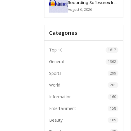
Recording Softwares In
2026
August 6, 2026
Categories
Top 10
1617
General
1362
Sports
299
World
201
Information
160
Entertainment
158
Beauty
109