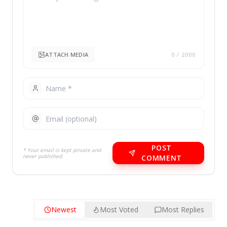
ATTACH MEDIA
0
/ 2000
POST
* Your email is kept private and
never published.
COMMENT
Newest
Most Voted
Most Replies