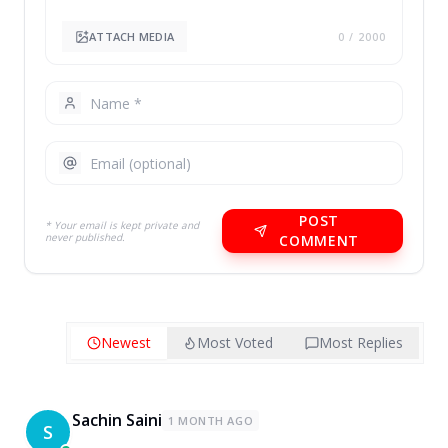
ATTACH MEDIA
0
/ 2000
POST
* Your email is kept private and
never published.
COMMENT
Newest
Most Voted
Most Replies
Sachin Saini
1 MONTH AGO
S