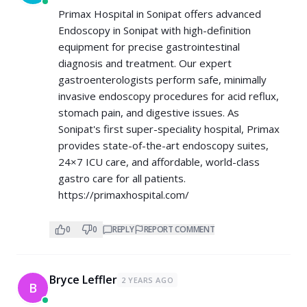
Primax Hospital in Sonipat offers advanced
Endoscopy in Sonipat with high-definition
equipment for precise gastrointestinal
diagnosis and treatment. Our expert
gastroenterologists perform safe, minimally
invasive endoscopy procedures for acid reflux,
stomach pain, and digestive issues. As
Sonipat's first super-speciality hospital, Primax
provides state-of-the-art endoscopy suites,
24×7 ICU care, and affordable, world-class
gastro care for all patients.
https://primaxhospital.com/
0
0
REPLY
REPORT COMMENT
Bryce Leffler
2 YEARS AGO
B