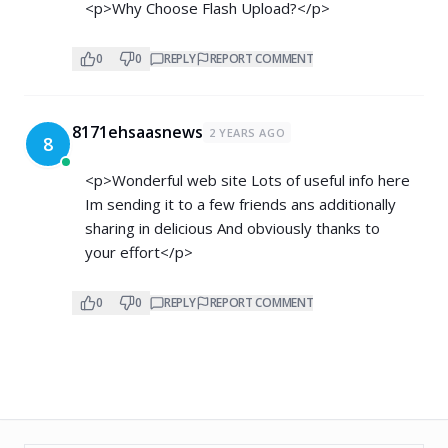
<p>Why Choose Flash Upload?</p>
0
0
REPLY
REPORT COMMENT
8171ehsaasnews
2 YEARS AGO
8
<p>Wonderful web site Lots of useful info here
Im sending it to a few friends ans additionally
sharing in delicious And obviously thanks to
your effort</p>
0
0
REPLY
REPORT COMMENT