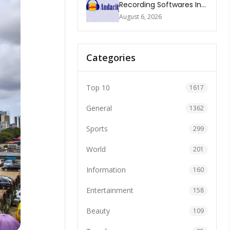
Recording Softwares In
2026
August 6, 2026
Categories
Top 10
1617
General
1362
Sports
299
World
201
Information
160
Entertainment
158
Beauty
109