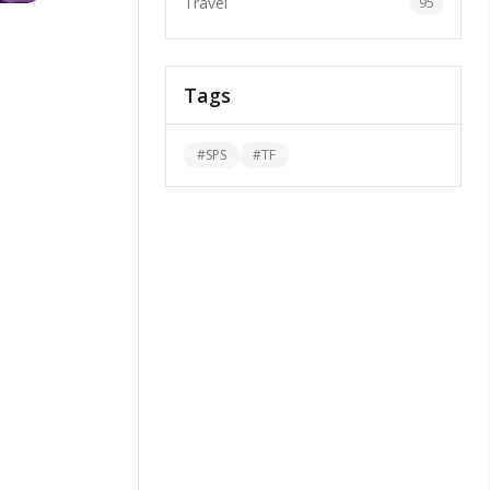
Travel
95
Tags
#
SPS
#
TF