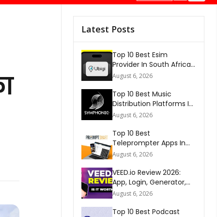
Latest Posts
Top 10 Best Esim
Provider In South Africa
2026
का
August 6, 2026
Top 10 Best Music
Distribution Platforms In
The World 2026
August 6, 2026
Top 10 Best
Teleprompter Apps In
2026
August 6, 2026
VEED.io Review 2026:
App, Login, Generator,
Download, AI & FAQs
August 6, 2026
Top 10 Best Podcast