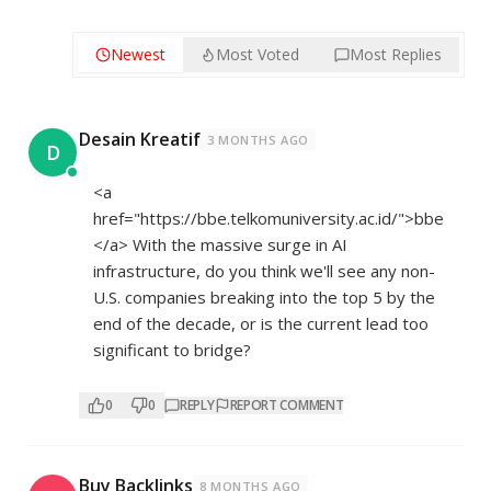
Newest
Most Voted
Most Replies
Desain Kreatif
3 MONTHS AGO
D
<a
href="
https://bbe.telkomuniversity.ac.id/">bbe
</a>
With the massive surge in AI
infrastructure, do you think we'll see any non-
U.S. companies breaking into the top 5 by the
end of the decade, or is the current lead too
significant to bridge?
0
0
REPLY
REPORT COMMENT
Buy Backlinks
8 MONTHS AGO