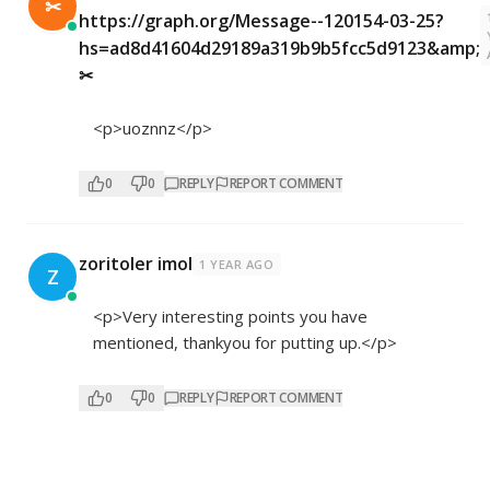
✂
https://graph.org/Message--120154-03-25?
hs=ad8d41604d29189a319b9b5fcc5d9123&amp;
✂
<p>uoznnz</p>
0
0
REPLY
REPORT COMMENT
zoritoler imol
1 YEAR AGO
Z
<p>Very interesting points you have
mentioned, thankyou for putting up.</p>
0
0
REPLY
REPORT COMMENT