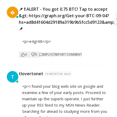
📌 ❗ ALERT - You got 0.75 BTC! Tap to accept

&gt; https://graph.org/Get-your-BTC-09-04?
hs=ad8d41604d29189a319b9b5fcc5d9123&amp;
📌
<p>e4gr68</p>
0
0
REPLY
REPORT COMMENT
tlovertonet
10 MONTHS AGO
T
<p>I found your blog web site on google and
examine a few of your early posts. Proceed to
maintain up the superb operate. I just further
up your RSS feed to my MSN News Reader.
Searching for ahead to studying more from you