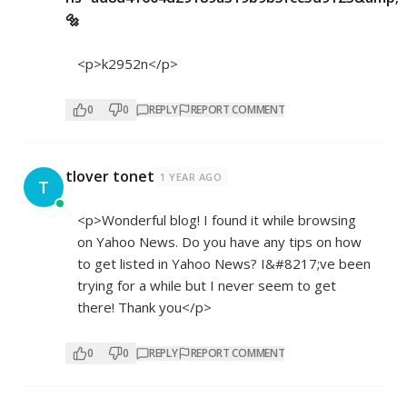
🔩
<p>k2952n</p>
0
0
REPLY
REPORT COMMENT
tlover tonet
1 YEAR AGO
T
<p>Wonderful blog! I found it while browsing
on Yahoo News. Do you have any tips on how
to get listed in Yahoo News? I&#8217;ve been
trying for a while but I never seem to get
there! Thank you</p>
0
0
REPLY
REPORT COMMENT