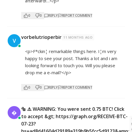
afterward!…</p>
0
0
REPLY
REPORT COMMENT
vorbelutrioperbir
11 MONTHS AGO
V
<p>F*ckin¦ remarkable things here. I¦m very
happy to see your post. Thanks a lot and i am
looking forward to touch you. Will you please
drop me a e-mail?</p>
0
0
REPLY
REPORT COMMENT
🔩 ⚠️ WARNING: You were sent 0.75 BTC! Click

to accept &gt; https://graph.org/RECEIVE-BTC-
07-23?
hs=ad8d41604d29189a319b9b5fcc5d9123&amp;