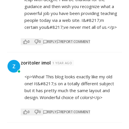
guidance and then wish you recognize what a
powerful job you have been providing teaching
people today via a web site. I&#8217;m
certain you&#8217;ve never met all of us.</p>
0
0
REPLY
REPORT COMMENT
zoritoler imol
1 YEAR AGO
Z
<p>Whoa! This blog looks exactly like my old
one! It&#8217;s on a totally different subject
but it has pretty much the same layout and
design. Wonderful choice of colors!</p>
0
0
REPLY
REPORT COMMENT