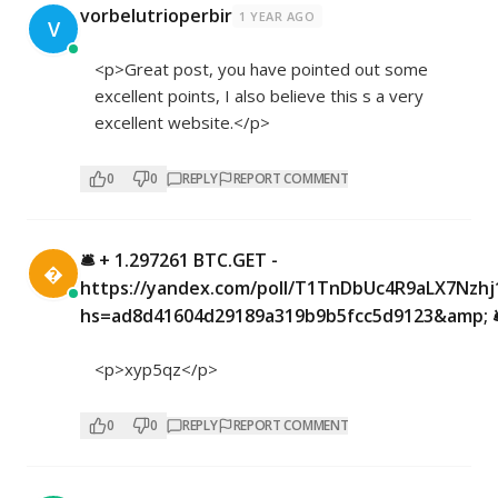
vorbelutrioperbir
1 YEAR AGO
V
<p>Great post, you have pointed out some
excellent points, I also believe this s a very
excellent website.</p>
0
0
REPLY
REPORT COMMENT
🛎 + 1.297261 BTC.GET -

https://yandex.com/poll/T1TnDbUc4R9aLX7Nzhj
hs=ad8d41604d29189a319b9b5fcc5d9123&amp; 
<p>xyp5qz</p>
0
0
REPLY
REPORT COMMENT