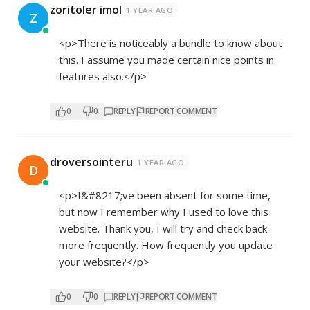
zoritoler imol
1 YEAR AGO
Z
<p>There is noticeably a bundle to know about
this. I assume you made certain nice points in
features also.</p>
0
0
REPLY
REPORT COMMENT
droversointeru
1 YEAR AGO
D
<p>I&#8217;ve been absent for some time,
but now I remember why I used to love this
website. Thank you, I will try and check back
more frequently. How frequently you update
your website?</p>
0
0
REPLY
REPORT COMMENT