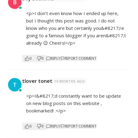
B
<p>I don’t even know how I ended up here,
but I thought this post was good. I do not
know who you are but certainly you&#8217;re
going to a famous blogger if you aren&#8217;t
already 😉 Cheers!</p>
0
0
REPLY
REPORT COMMENT
tlover tonet
10 MONTHS AGO
T
<p>I&#8217;d constantly want to be update
on new blog posts on this website ,
bookmarked! .</p>
0
0
REPLY
REPORT COMMENT