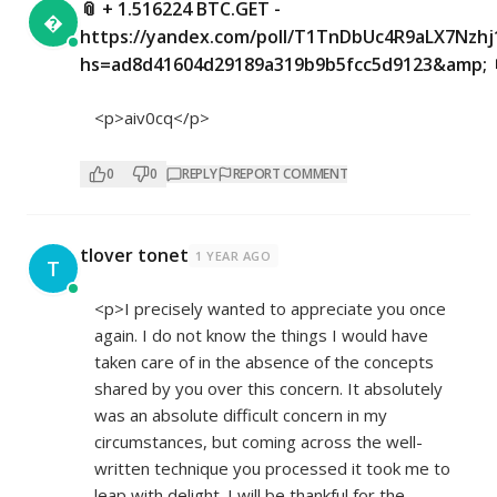
📎 + 1.516224 BTC.GET -

https://yandex.com/poll/T1TnDbUc4R9aLX7Nzhj
hs=ad8d41604d29189a319b9b5fcc5d9123&amp; 
<p>aiv0cq</p>
0
0
REPLY
REPORT COMMENT
tlover tonet
1 YEAR AGO
T
<p>I precisely wanted to appreciate you once
again. I do not know the things I would have
taken care of in the absence of the concepts
shared by you over this concern. It absolutely
was an absolute difficult concern in my
circumstances, but coming across the well-
written technique you processed it took me to
leap with delight. I will be thankful for the