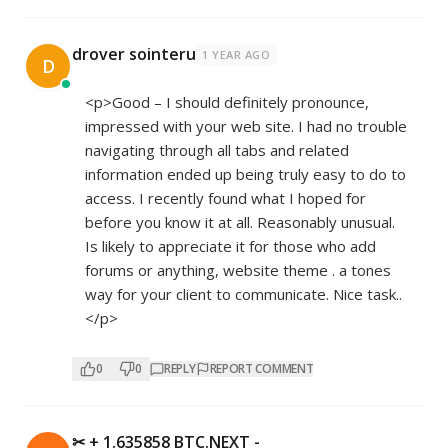
drover sointeru
1 YEAR AGO
D
<p>Good – I should definitely pronounce,
impressed with your web site. I had no trouble
navigating through all tabs and related
information ended up being truly easy to do to
access. I recently found what I hoped for
before you know it at all. Reasonably unusual.
Is likely to appreciate it for those who add
forums or anything, website theme . a tones
way for your client to communicate. Nice task..
</p>
0
0
REPLY
REPORT COMMENT
✂ + 1.635858 BTC.NEXT -