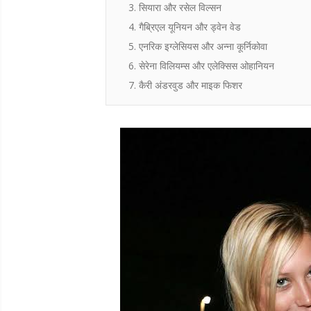
3. सियारा और रसेल विल्सन
4. गैब्रिएल यूनियन और ड्वेन वेड
5. एनरिक इग्लेसियस और अन्ना कूर्निकोवा
6. सेरेना विलियम्स और एलेक्सिस ओहानियन
7. कैरी अंडरवुड और माइक फिशर