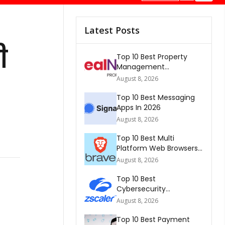
Latest Posts
ी
Top 10 Best Property
Management
Companies In South
August 8, 2026
Africa 2026
Top 10 Best Messaging
Apps In 2026
August 8, 2026
Top 10 Best Multi
Platform Web Browsers
In The world 2026
August 8, 2026
Top 10 Best
Cybersecurity
Companies In America
August 8, 2026
2026
Top 10 Best Payment