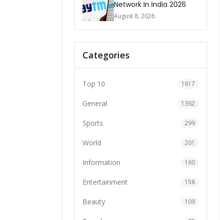
Network In India 2026
August 8, 2026
Categories
Top 10
1617
General
1362
Sports
299
World
201
Information
160
Entertainment
158
Beauty
109