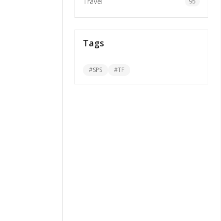
Travel
95
Tags
#
SPS
#
TF