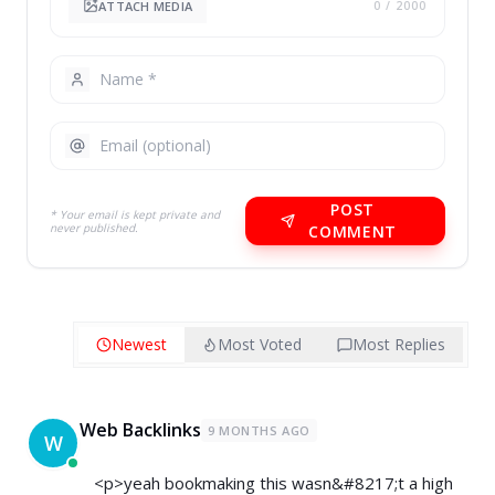
ATTACH MEDIA
0
/ 2000
POST
* Your email is kept private and
never published.
COMMENT
Newest
Most Voted
Most Replies
Web Backlinks
9 MONTHS AGO
W
<p>yeah bookmaking this wasn&#8217;t a high