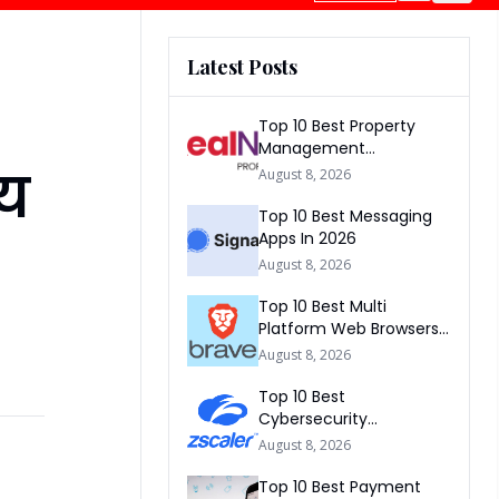
Latest Posts
Top 10 Best Property
Management
Companies In South
्य
August 8, 2026
Africa 2026
Top 10 Best Messaging
Apps In 2026
August 8, 2026
Top 10 Best Multi
Platform Web Browsers
In The world 2026
August 8, 2026
Top 10 Best
Cybersecurity
Companies In America
August 8, 2026
2026
Top 10 Best Payment