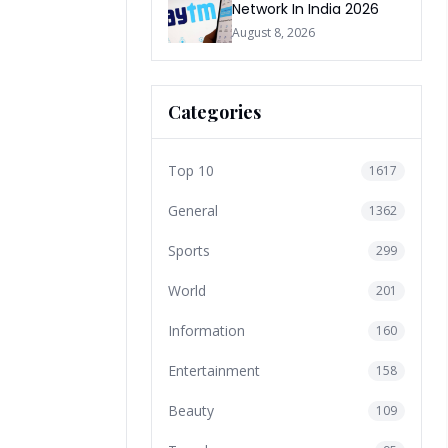
Network In India 2026
August 8, 2026
Categories
Top 10
1617
General
1362
Sports
299
World
201
Information
160
Entertainment
158
Beauty
109