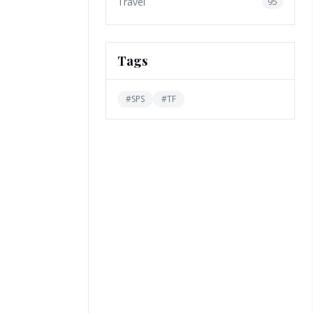
Travel
95
Tags
#
SPS
#
TF