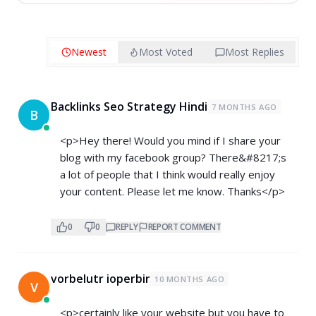
Newest
Most Voted
Most Replies
Backlinks Seo Strategy Hindi
7 MONTHS AGO
B
<p>Hey there! Would you mind if I share your
blog with my facebook group? There&#8217;s
a lot of people that I think would really enjoy
your content. Please let me know. Thanks</p>
0
0
REPLY
REPORT COMMENT
vorbelutr ioperbir
10 MONTHS AGO
V
<p>certainly like your website but you have to