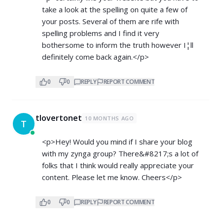
take a look at the spelling on quite a few of
your posts. Several of them are rife with
spelling problems and I find it very
bothersome to inform the truth however I¦ll
definitely come back again.</p>
0
0
REPLY
REPORT COMMENT
tlovertonet
10 MONTHS AGO
T
<p>Hey! Would you mind if I share your blog
with my zynga group? There&#8217;s a lot of
folks that I think would really appreciate your
content. Please let me know. Cheers</p>
0
0
REPLY
REPORT COMMENT