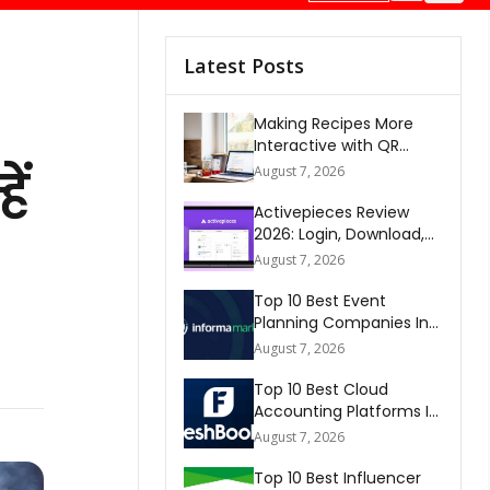
Latest Posts
Making Recipes More
Interactive with QR
Codes
ें
August 7, 2026
Activepieces Review
2026: Login, Download,
AI, Pricing, Automation &
August 7, 2026
FAQs
Top 10 Best Event
Planning Companies In
The World 2026
August 7, 2026
Top 10 Best Cloud
Accounting Platforms In
The World 2026
August 7, 2026
Top 10 Best Influencer