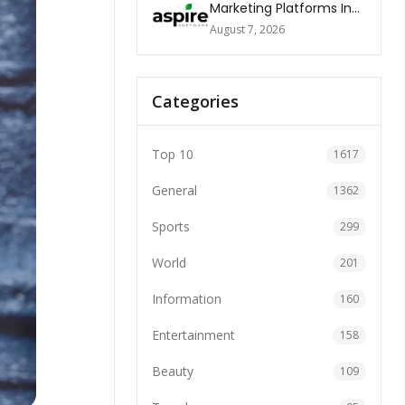
Marketing Platforms In
The World 2026
August 7, 2026
Categories
Top 10
1617
General
1362
Sports
299
World
201
Information
160
Entertainment
158
Beauty
109