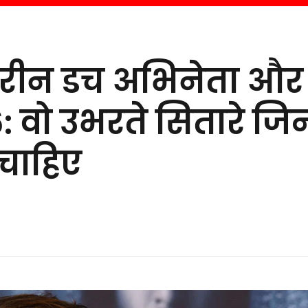
हतरीन डच अभिनेता और
 वो उभरते सितारे जिन्ह
चाहिए