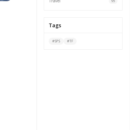
Travel
95
Tags
#
SPS
#
TF