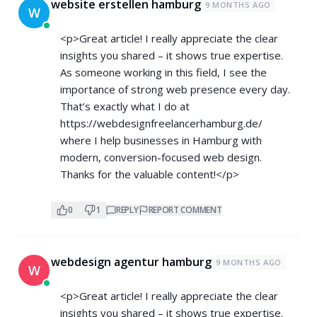
website erstellen hamburg
9 MONTHS AGO
W
<p>Great article! I really appreciate the clear
insights you shared – it shows true expertise.
As someone working in this field, I see the
importance of strong web presence every day.
That’s exactly what I do at
https://webdesignfreelancerhamburg.de/
where I help businesses in Hamburg with
modern, conversion-focused web design.
Thanks for the valuable content!</p>
0
1
REPLY
REPORT COMMENT
webdesign agentur hamburg
9 MONTHS AGO
W
<p>Great article! I really appreciate the clear
insights you shared – it shows true expertise.