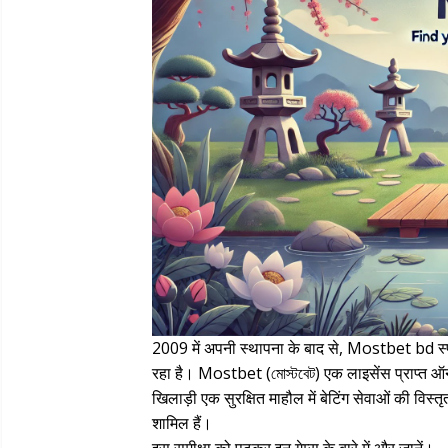
2009 में अपनी स्थापना के बाद से, Mostbet bd स्प
रहा है। Mostbet (
মোস্টবেট
) एक लाइसेंस प्राप्त ऑनल
खिलाड़ी एक सुरक्षित माहौल में बेटिंग सेवाओं की विस्तृ
शामिल हैं।
इस समीक्षा को पढ़कर इन गेम्स के बारे में और जानें।