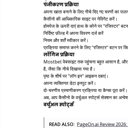
पंजीकरण प्रक्रिया
अपना खाता बनाने के लिए नीचे दिए गए चरणों का पाल
कैसीनो की आधिकारिक साइट पर नेविगेट करें।
होमपेज के ऊपरी दाएं हाथ के कोने पर "रजिस्टर" बट
निर्दिष्ट फ़ील्ड में अपना विवरण दर्ज करें
नियम और शर्तें स्वीकार करें।
प्रक्रिया समाप्त करने के लिए "रजिस्टर" बटन पर क्
लॉगिन प्रक्रिया
Mostbet वेबसाइट तक पहुंचना बहुत आसान है, और आ
है, जैसा कि नीचे दिखाया गया है।
पृष्ठ के शीर्ष पर "लॉग इन" आइकन दबाएं।
अपना व्यक्तिगत डेटा इनपुट करें।
दो-चरणीय प्रमाणीकरण प्रक्रिया या कैप्चा पूरा करें।
अब, आप कैसीनो के वर्चुअल स्पोर्ट्स सेक्शन का अन्व
वर्चुअल स्पोर्ट्स
READ ALSO:
PageOn.ai Review 2026: 