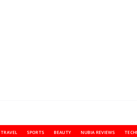
TRAVEL
SPORTS
BEAUTY
NUBIA REVIEWS
TECH