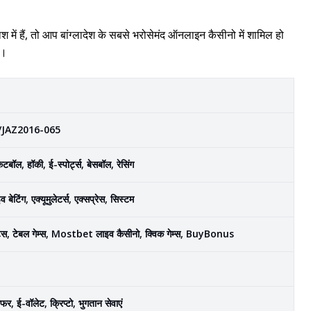
ं हैं, तो आप बांग्लादेश के सबसे भरोसेमंद ऑनलाइन कैसीनो में शामिल हो
ं।
48/JAZ2016-065
टबॉल, हॉकी, ई-स्पोर्ट्स, बेसबॉल, रेसिंग
 बेटिंग, एक्यूमुलेटर्स, एक्सप्रेस, सिस्टम
, टेबल गेम्स, Mostbet लाइव कैसीनो, क्विक गेम्स, BuyBonus
सफर, ई-वॉलेट, क्रिप्टो, भुगतान सेवाएं