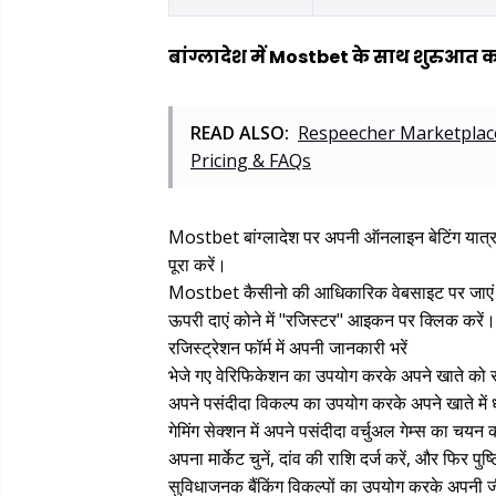
बांग्लादेश में Mostbet के साथ शुरुआत 
READ ALSO:
Respeecher Marketplace
Pricing & FAQs
Mostbet बांग्लादेश पर अपनी ऑनलाइन बेटिंग यात
पूरा करें।
Mostbet कैसीनो की आधिकारिक वेबसाइट पर जाए
ऊपरी दाएं कोने में "रजिस्टर" आइकन पर क्लिक करें।
रजिस्ट्रेशन फॉर्म में अपनी जानकारी भरें
भेजे गए वेरिफिकेशन का उपयोग करके अपने खाते को स
अपने पसंदीदा विकल्प का उपयोग करके अपने खाते में
गेमिंग सेक्शन में अपने पसंदीदा वर्चुअल गेम्स का चयन 
अपना मार्केट चुनें, दांव की राशि दर्ज करें, और फिर पुष्
सुविधाजनक बैंकिंग विकल्पों का उपयोग करके अपनी ज