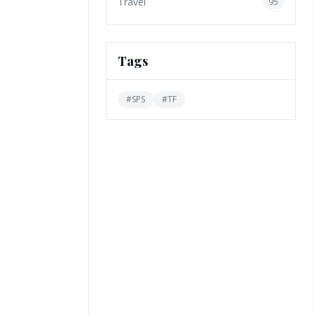
Travel
95
Tags
#
SPS
#
TF