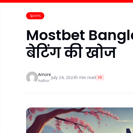
Sports
Mostbet Banglad
बेटिंग की खोज
Amore
July 24, 2024
5
min read
HI
Author