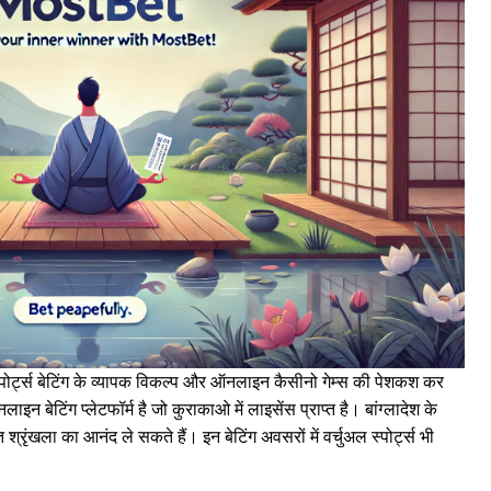
ोर्ट्स बेटिंग के व्यापक विकल्प और ऑनलाइन कैसीनो गेम्स की पेशकश कर
ाइन बेटिंग प्लेटफॉर्म है जो कुराकाओ में लाइसेंस प्राप्त है। बांग्लादेश के
त श्रृंखला का आनंद ले सकते हैं। इन बेटिंग अवसरों में वर्चुअल स्पोर्ट्स भी