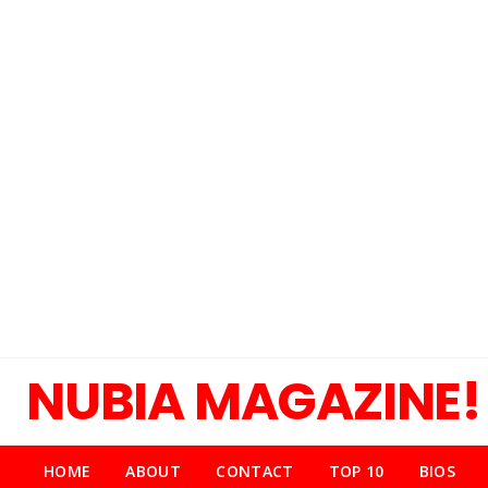
NUBIA MAGAZINE!
HOME
ABOUT
CONTACT
TOP 10
BIOS