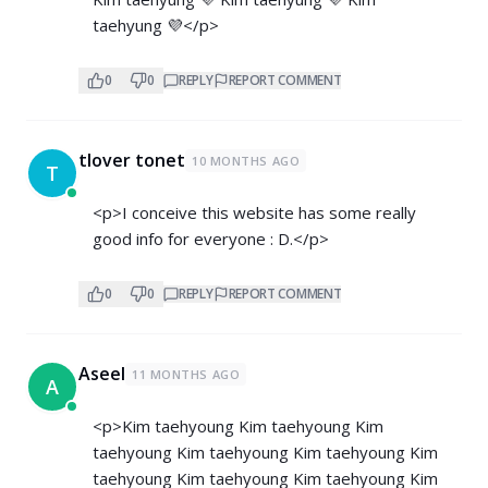
taehyung 💜</p>
0
0
REPLY
REPORT COMMENT
tlover tonet
10 MONTHS AGO
T
<p>I conceive this website has some really
good info for everyone : D.</p>
0
0
REPLY
REPORT COMMENT
Aseel
11 MONTHS AGO
A
<p>Kim taehyoung Kim taehyoung Kim
taehyoung Kim taehyoung Kim taehyoung Kim
taehyoung Kim taehyoung Kim taehyoung Kim