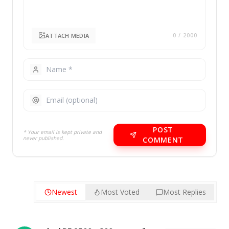
ATTACH MEDIA
0
/ 2000
POST
* Your email is kept private and
never published.
COMMENT
Newest
Most Voted
Most Replies