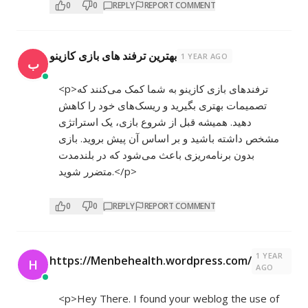
0
0
REPLY
REPORT COMMENT
بهترین ترفند های بازی کازینو
1 YEAR AGO
ب
<p>ترفندهای بازی کازینو به شما کمک می‌کنند که
تصمیمات بهتری بگیرید و ریسک‌های خود را کاهش
دهید. همیشه قبل از شروع بازی، یک استراتژی
مشخص داشته باشید و بر اساس آن پیش بروید. بازی
بدون برنامه‌ریزی باعث می‌شود که در بلندمدت
متضرر شوید.</p>
0
0
REPLY
REPORT COMMENT
1 YEAR
https://Menbehealth.wordpress.com/
H
AGO
<p>Hey There. I found your weblog the use of