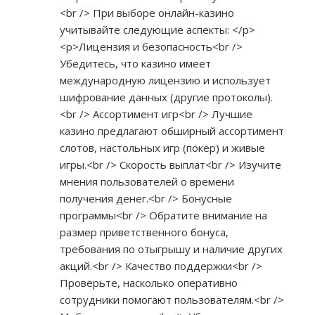
<br /> При выборе онлайн-казино
учитывайте следующие аспекты: </p>
<p>Лицензия и безопасность<br />
Убедитесь, что казино имеет
международную лицензию и использует
шифрование данных (другие протоколы).
<br /> Ассортимент игр<br /> Лучшие
казино предлагают обширный ассортимент
слотов, настольных игр (покер) и живые
игры.<br /> Скорость выплат<br /> Изучите
мнения пользователей о времени
получения денег.<br /> Бонусные
программы<br /> Обратите внимание на
размер приветственного бонуса,
требования по отыгрышу и наличие других
акций.<br /> Качество поддержки<br />
Проверьте, насколько оперативно
сотрудники помогают пользователям.<br />