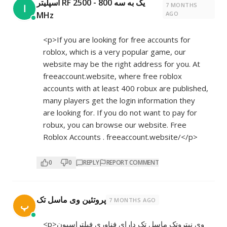
اسپلیتر RF یک به سه 800 - 2500
7 MONTHS
ا
MHz
AGO
<p>If you are looking for free accounts for
roblox, which is a very popular game, our
website may be the right address for you. At
freeaccount.website, where free roblox
accounts with at least 400 robux are published,
many players get the login information they
are looking for. If you do not want to pay for
robux, you can browse our website. Free
Roblox Accounts . freeaccount.website/</p>
0
0
REPLY
REPORT COMMENT
پروتئین وی ماسل تک
7 MONTHS AGO
پ
<p>وی نیتروتک ماسل تک دارای فناوری فیلتراسیون