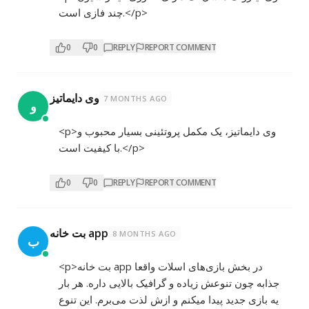
چند فازی است.</p>
0
0
REPLY
REPORT COMMENT
وی دایماتیز
7 MONTHS AGO
و
<p>وی دایماتیز، یک مکمل پروتئینی بسیار محبوب و
با کیفیت است.</p>
0
0
REPLY
REPORT COMMENT
بت خانه app
8 MONTHS AGO
ب
<p>بت خانه app در بخش بازی‌های اسلات واقعا
جذابه چون تنوعش زیاده و گرافیک بالایی داره. هر بار
یه بازی جدید پیدا میکنم و ازش لذت می‌برم. این تنوع