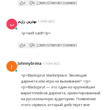
0
0
REPLY
REPORT COMMENT
بهترین رژیم
1 YEAR AGO
ب
<p>well said!</p>
0
0
REPLY
REPORT COMMENT
Johnnybrima
1 YEAR AGO
J
<p>Blacksprut Marketplace: Эволюция
даркнета или игра на выживание? </p>
<p>Blacksprut — это один из крупнейших
маркетплейсов даркнета, ориентированный
на русскоязычную аудиторию. Появление
этого сервиса, который действует вне