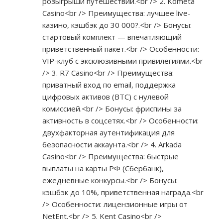
розыгрыши путешествий.<br /> 2. Kometa
Casino<br /> Преимущества: лучшее live-
казино, кэшбэк до 30 000?.<br /> Бонусы:
стартовый комплект — впечатляющий
приветственный пакет.<br /> Особенности:
VIP-клуб с эксклюзивными привилегиями.<br
/> 3. R7 Casino<br /> Преимущества:
приватный вход по email, поддержка
цифровых активов (BTC) с нулевой
комиссией.<br /> Бонусы: фриспины за
активность в соцсетях.<br /> Особенности:
двухфакторная аутентификация для
безопасности аккаунта.<br /> 4. Arkada
Casino<br /> Преимущества: быстрые
выплаты на карты РФ (Сбербанк),
ежедневные конкурсы.<br /> Бонусы:
кэшбэк до 10%, приветственная награда.<br
/> Особенности: лицензионные игры от
NetEnt.<br /> 5. Kent Casino<br />