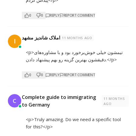
0
0
REPLY
REPORT COMMENT
املاک شاندیز مشهد
11 MONTHS AGO
ا
<p>تیمشون خیلی خوش‌برخورد بود و با مشاوره‌های
دقیقشون بهترین گزینه رو بهم پیشنهاد دادن.</p>
0
0
REPLY
REPORT COMMENT
Complete guide to immigrating
11 MONTHS
C
to Germany
AGO
<p>Truly amazing. Do we need a specific tool
for this?</p>