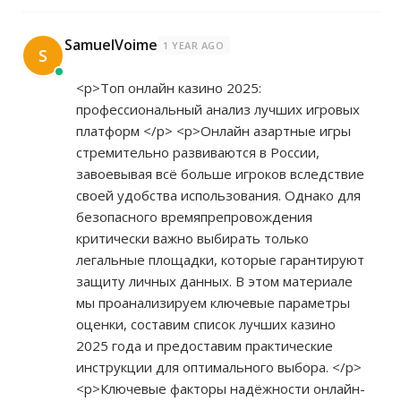
SamuelVoime
1 YEAR AGO
S
<p>Топ онлайн казино 2025:
профессиональный анализ лучших игровых
платформ </p> <p>Онлайн азартные игры
стремительно развиваются в России,
завоевывая всё больше игроков вследствие
своей удобства использования. Однако для
безопасного времяпрепровождения
критически важно выбирать только
легальные площадки, которые гарантируют
защиту личных данных. В этом материале
мы проанализируем ключевые параметры
оценки, составим список лучших казино
2025 года и предоставим практические
инструкции для оптимального выбора. </p>
<p>Ключевые факторы надёжности онлайн-