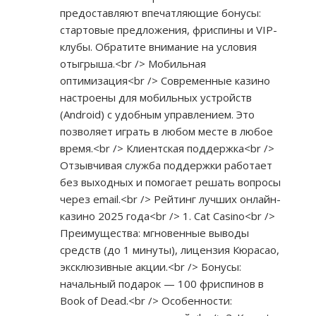
предоставляют впечатляющие бонусы:
стартовые предложения, фриспины и VIP-
клубы. Обратите внимание на условия
отыгрыша.<br /> Мобильная
оптимизация<br /> Современные казино
настроены для мобильных устройств
(Android) с удобным управлением. Это
позволяет играть в любом месте в любое
время.<br /> Клиентская поддержка<br />
Отзывчивая служба поддержки работает
без выходных и помогает решать вопросы
через email.<br /> Рейтинг лучших онлайн-
казино 2025 года<br /> 1. Cat Casino<br />
Преимущества: мгновенные выводы
средств (до 1 минуты), лицензия Кюрасао,
эксклюзивные акции.<br /> Бонусы:
начальный подарок — 100 фриспинов в
Book of Dead.<br /> Особенности: