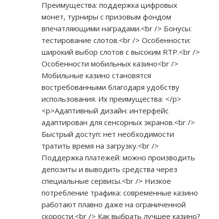
Преимущества: поддержка цифровых
монет, турниры с призовым фондом
впечатляющими наградами.<br /> Бонусы:
тестирование слотов.<br /> Особенности:
широкий выбор слотов с высоким RTP.<br />
Особенности мобильных казино<br />
Мобильные казино становятся
востребованными благодаря удобству
использования. Их преимущества: </p>
<p>Адаптивный дизайн: интерфейс
адаптирован для сенсорных экранов.<br />
Быстрый доступ: нет необходимости
тратить время на загрузку.<br />
Поддержка платежей: можно производить
депозиты и выводить средства через
специальные сервисы.<br /> Низкое
потребление трафика: современные казино
работают плавно даже на ограниченной
скорости.<br /> Как выбрать лучшее казино?