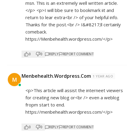
msn. This is an extremely well written article.
</p> <p>I will bbe sure to bookmark iit and
return to lear extra<br /> of your helpful info.
Thanks for the post.<br /> I&#8217;ll certainly
comeback.
https://Menbehealth.wordpress.com/</p>
0
0
REPLY
REPORT COMMENT
Menbehealth.Wordpress.Com
1 YEAR AGO
M
<p>This article will assist the interneet viewers
for creating new blog or<br /> even a weblog
fropm start to end.
https://menbehealth.wordpress.com/</p>
0
0
REPLY
REPORT COMMENT