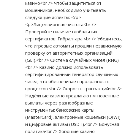
казино<br /> Чтобы защититься от
мошенников, необходимо учитывать
следующие аспекты: </p>
<p>Лицензионная чистота<br />
Проверяйте наличие глобальных
сертификатов: Гибралтара.<br /> Убедитесь,
что игровые автоматы прошли независимую
проверку от авторитетных организаций
(GLI).<br /> Система случайных чисел (RNG)
<br /> Казино должно использовать
сертифицированный генератор случайных
чисел, что обеспечивает прозрачность
процессов.<br /> Скорость транзакций<br />
Надёжные казино предлагают мгновенные
выплаты через разнообразные
инструменты: банковские карты
(MasterCard), электронные кошельки (QIWI)
и цифровые активы (USDT).<br /> Бонусная
политика<br /> Хорошие казино