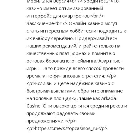
Мобильная версия<br /> Убедитесь, что
казино имеет оптимизированный
интерфейс для смартфонов.<br />
Заключение<br /> Онлайн-казино могут
стать интересным хобби, если подходить к
их выбору серьёзно. Придерживайтесь
наших рекомендаций, играйте только на
качественных платформах и помните о
основах безопасного гейминга. Азартные
игры — это прежде всего способ провести
время, а не финансовая стратегия. </p>
<p>Если вы ищете надёжное казино с
быстрыми выплатами, обратите внимание
на топовые площадки, такие как Arkada
Casino. Они высоко ценятся среди игроков и
продолжают радовать своими
предложениями. </p>
<p>
https://t.me/s/topcasinos_ru</p>