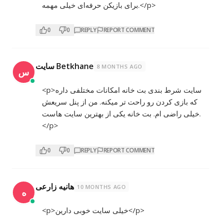
برای بازیکن حرفه‌ای خیلی مهمه.</p>
0
0
REPLY
REPORT COMMENT
سایت Betkhane
8 MONTHS AGO
س
<p>سایت شرط بندی بت خانه امکانات مختلفی داره
که بازی کردن رو راحت تر میکنه. من از پنل سریعش
خیلی راضی ام. بت خانه یکی از بهترین سایت هاست.
</p>
0
0
REPLY
REPORT COMMENT
هانیه زارعی
10 MONTHS AGO
ه
<p>خیلی سایت خوبی دارین</p>