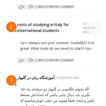
0
0
REPLY
REPORT COMMENT
10
costs of studying in Italy for
C
MONTHS
international students
AGO
<p>I always use your content. You&#8217;re
great. What tools do we need to start?</p>
0
0
REPLY
REPORT COMMENT
آموزشگاه زبان در گلبهار
11 MONTHS AGO
آ
<p>اگه بخوای انگلیسی در گلبهار رو حرفه‌ای یاد
بگیری باید دنبال جایی باشی که استاداش مسلط
باشن و اینجا دقیقاً همونه من خیلی خوش‌شانسم که
پیداش کردم</p>