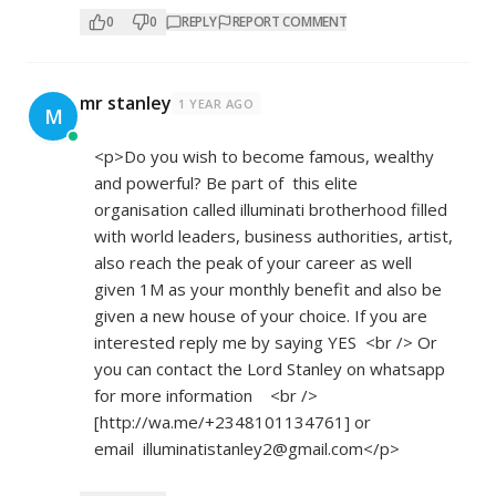
0
0
REPLY
REPORT COMMENT
mr stanley
1 YEAR AGO
M
<p>Do you wish to become famous, wealthy
and powerful? Be part of this elite
organisation called illuminati brotherhood filled
with world leaders, business authorities, artist,
also reach the peak of your career as well
given 1M as your monthly benefit and also be
given a new house of your choice. If you are
interested reply me by saying YES <br /> Or
you can contact the Lord Stanley on whatsapp
for more information <br />
[
http://wa.me/+2348101134761]
or
email illuminatistanley2@gmail.com</p>