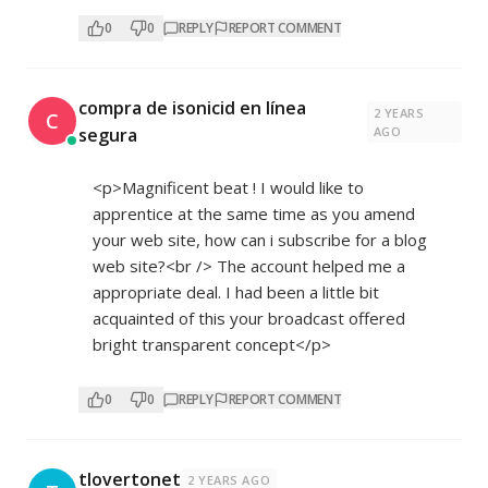
0
0
REPLY
REPORT COMMENT
compra de isonicid en línea
2 YEARS
C
segura
AGO
<p>Magnificent beat ! I would like to
apprentice at the same time as you amend
your web site, how can i subscribe for a blog
web site?<br /> The account helped me a
appropriate deal. I had been a little bit
acquainted of this your broadcast offered
bright transparent concept</p>
0
0
REPLY
REPORT COMMENT
tlovertonet
2 YEARS AGO