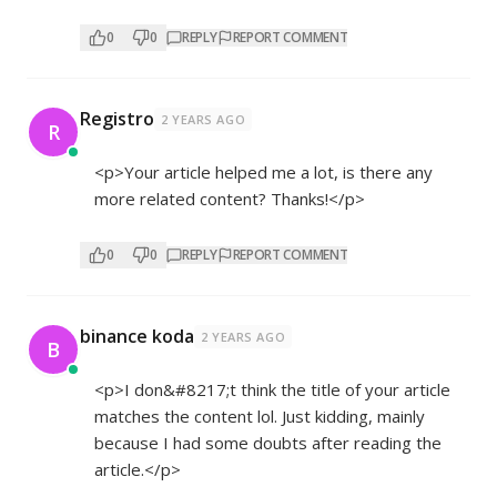
0
0
REPLY
REPORT COMMENT
Registro
2 YEARS AGO
R
<p>Your article helped me a lot, is there any
more related content? Thanks!</p>
0
0
REPLY
REPORT COMMENT
binance koda
2 YEARS AGO
B
<p>I don&#8217;t think the title of your article
matches the content lol. Just kidding, mainly
because I had some doubts after reading the
article.</p>