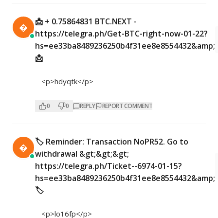
📩 + 0.75864831 BTC.NEXT -

https://telegra.ph/Get-BTC-right-now-01-22?
hs=ee33ba8489236250b4f31ee8e8554432&amp;
📩
<p>hdyqtk</p>
0
0
REPLY
REPORT COMMENT
🏷 Reminder: Transaction NoPR52. Go to

withdrawal &gt;&gt;&gt;
https://telegra.ph/Ticket--6974-01-15?
hs=ee33ba8489236250b4f31ee8e8554432&amp;
🏷
<p>lo16fp</p>