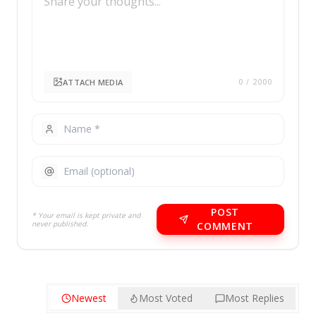
ATTACH MEDIA
0
/ 2000
POST
* Your email is kept private and
never published.
COMMENT
Newest
Most Voted
Most Replies