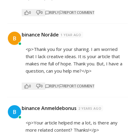
0
0
REPLY
REPORT COMMENT
binance Norāde
1 YEAR AGO
B
<p>Thank you for your sharing. I am worried
that I lack creative ideas. It is your article that
makes me full of hope. Thank you. But, I have a
question, can you help me?</p>
0
0
REPLY
REPORT COMMENT
binance Anmeldebonus
2 YEARS AGO
B
<p>Your article helped me a lot, is there any
more related content? Thanks!</p>