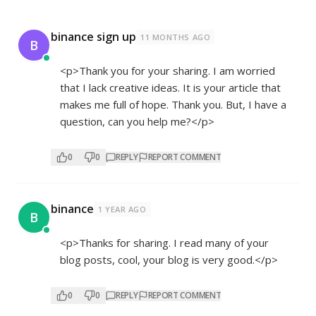
binance sign up
11 MONTHS AGO
B
<p>Thank you for your sharing. I am worried
that I lack creative ideas. It is your article that
makes me full of hope. Thank you. But, I have a
question, can you help me?</p>
0
0
REPLY
REPORT COMMENT
binance
1 YEAR AGO
B
<p>Thanks for sharing. I read many of your
blog posts, cool, your blog is very good.</p>
0
0
REPLY
REPORT COMMENT