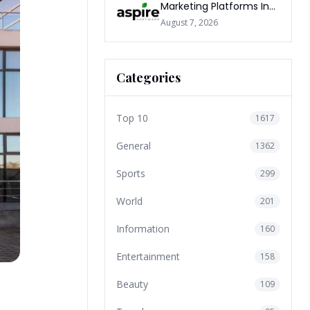
Marketing Platforms In
The World 2026
August 7, 2026
Categories
Top 10
1617
General
1362
Sports
299
World
201
Information
160
Entertainment
158
Beauty
109