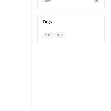
Travel
95
Tags
#
SPS
#
TF