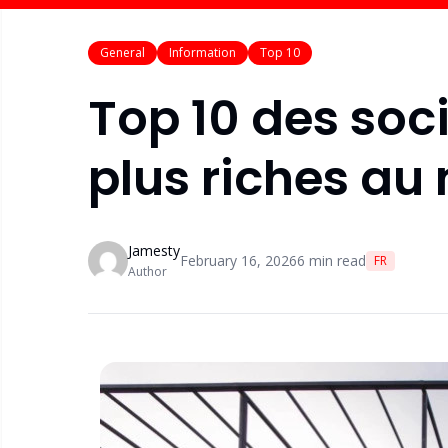
General
Information
Top 10
Top 10 des soci
plus riches a
Jamesty
February 16, 2026
6
min read
FR
Author