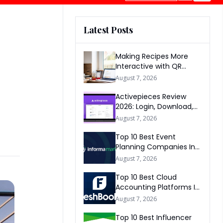
Latest Posts
Making Recipes More
Interactive with QR
Codes
August 7, 2026
Activepieces Review
2026: Login, Download,
AI, Pricing, Automation &
August 7, 2026
FAQs
Top 10 Best Event
Planning Companies In
The World 2026
August 7, 2026
Top 10 Best Cloud
Accounting Platforms In
The World 2026
August 7, 2026
Top 10 Best Influencer