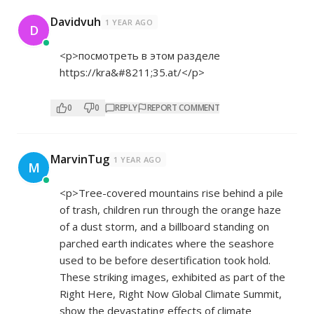
Davidvuh
1 YEAR AGO
D
<p>посмотреть в этом разделе
https://kra&#8211;35.at/</p>
0
0
REPLY
REPORT COMMENT
MarvinTug
1 YEAR AGO
M
<p>Tree-covered mountains rise behind a pile
of trash, children run through the orange haze
of a dust storm, and a billboard standing on
parched earth indicates where the seashore
used to be before desertification took hold.
These striking images, exhibited as part of the
Right Here, Right Now Global Climate Summit,
show the devastating effects of climate