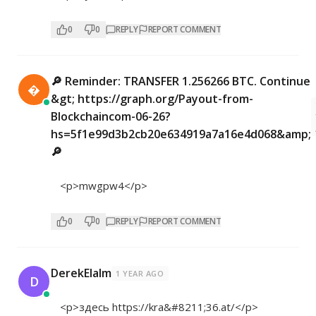
0
0
REPLY
REPORT COMMENT
🔎 Reminder: TRANSFER 1.256266 BTC. Continue

&gt; https://graph.org/Payout-from-
Blockchaincom-06-26?
hs=5f1e99d3b2cb20e634919a7a16e4d068&amp;
🔎
<p>mwgpw4</p>
0
0
REPLY
REPORT COMMENT
DerekElalm
1 YEAR AGO
D
<p>здесь
https://kra&#8211;36.at/</p>