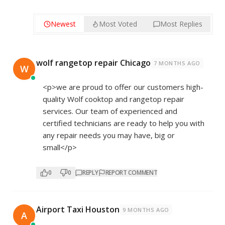
Newest
Most Voted
Most Replies
wolf rangetop repair Chicago
7 MONTHS AGO
W
<p>we are proud to offer our customers high-
quality Wolf cooktop and rangetop repair
services. Our team of experienced and
certified technicians are ready to help you with
any repair needs you may have, big or
small</p>
0
0
REPLY
REPORT COMMENT
Airport Taxi Houston
9 MONTHS AGO
A