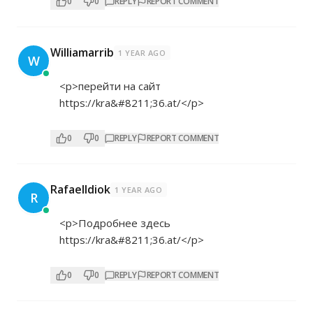
0
0
REPLY
REPORT COMMENT
Williamarrib
1 YEAR AGO
W
<p>перейти на сайт
https://kra&#8211;36.at/</p>
0
0
REPLY
REPORT COMMENT
RafaelIdiok
1 YEAR AGO
R
<p>Подробнее здесь
https://kra&#8211;36.at/</p>
0
0
REPLY
REPORT COMMENT