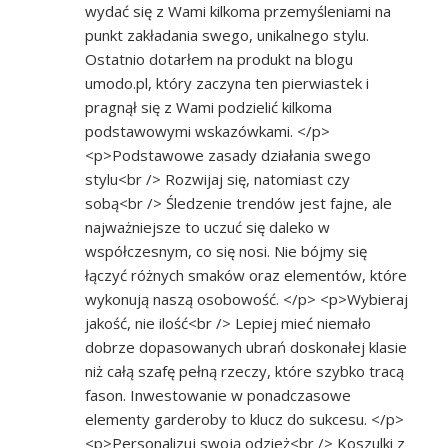
wydać się z Wami kilkoma przemyśleniami na
punkt zakładania swego, unikalnego stylu.
Ostatnio dotarłem na produkt na blogu
umodo.pl, który zaczyna ten pierwiastek i
pragnął się z Wami podzielić kilkoma
podstawowymi wskazówkami. </p>
<p>Podstawowe zasady działania swego
stylu<br /> Rozwijaj się, natomiast czy
sobą<br /> Śledzenie trendów jest fajne, ale
najważniejsze to uczuć się daleko w
współczesnym, co się nosi. Nie bójmy się
łączyć różnych smaków oraz elementów, które
wykonują naszą osobowość. </p> <p>Wybieraj
jakość, nie ilość<br /> Lepiej mieć niemało
dobrze dopasowanych ubrań doskonałej klasie
niż całą szafę pełną rzeczy, które szybko tracą
fason. Inwestowanie w ponadczasowe
elementy garderoby to klucz do sukcesu. </p>
<p>Personalizuj swoją odzież<br /> Koszulki z