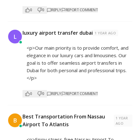
0
0
REPLY
REPORT COMMENT
luxury airport transfer dubai
1 YEAR AGO
L
<p>Our main priority is to provide comfort, and
elegance in our luxury cars and limousines. Our
goal is to offer seamless airport transfers in
Dubai for both personal and professional trips.
</p>
0
0
REPLY
REPORT COMMENT
Best Transportation From Nassau
1 YEAR
B
Airport To Atlantis
AGO
<p>Enjoy stress-free Nassau Airport To