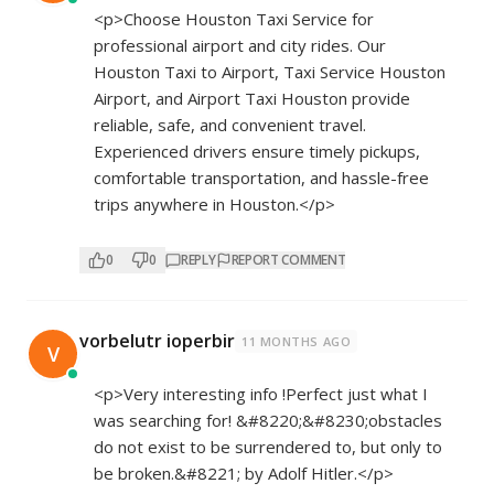
<p>Choose Houston Taxi Service for
professional airport and city rides. Our
Houston Taxi to Airport, Taxi Service Houston
Airport, and Airport Taxi Houston provide
reliable, safe, and convenient travel.
Experienced drivers ensure timely pickups,
comfortable transportation, and hassle-free
trips anywhere in Houston.</p>
0
0
REPLY
REPORT COMMENT
vorbelutr ioperbir
11 MONTHS AGO
V
<p>Very interesting info !Perfect just what I
was searching for! &#8220;&#8230;obstacles
do not exist to be surrendered to, but only to
be broken.&#8221; by Adolf Hitler.</p>