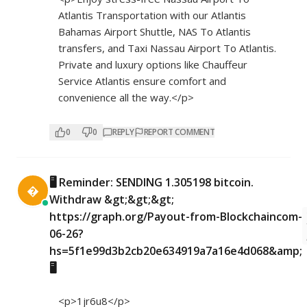
Atlantis Transportation with our Atlantis
Bahamas Airport Shuttle, NAS To Atlantis
transfers, and Taxi Nassau Airport To Atlantis.
Private and luxury options like Chauffeur
Service Atlantis ensure comfort and
convenience all the way.</p>
0
0
REPLY
REPORT COMMENT
🖥 Reminder: SENDING 1.305198 bitcoin.

Withdraw &gt;&gt;&gt;
https://graph.org/Payout-from-Blockchaincom-
06-26?
hs=5f1e99d3b2cb20e634919a7a16e4d068&amp;
🖥
<p>1jr6u8</p>