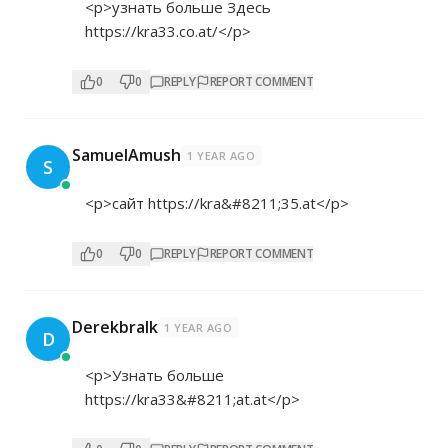
<p>узнать больше Здесь
https://kra33.co.at/</p>
0
0
REPLY
REPORT COMMENT
SamuelAmush
1 YEAR AGO
S
<p>сайт
https://kra&#8211;35.at</p>
0
0
REPLY
REPORT COMMENT
Derekbralk
1 YEAR AGO
D
<p>Узнать больше
https://kra33&#8211;at.at</p>