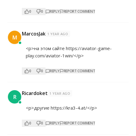
0
0
REPLY
REPORT COMMENT
MarcosJak
1 YEAR AGO
M
<p>на этом сайте
https://aviator-game-
play.com/aviator-1win/</p>
0
0
REPLY
REPORT COMMENT
Ricardoket
1 YEAR AGO
R
<p>другие
https://kra3-4.at/</p>
0
0
REPLY
REPORT COMMENT