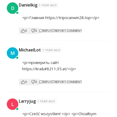
Danielkig
1 YEAR AGO
D
<p>Главная
https://tripscanwin28.top</p>
0
0
REPLY
REPORT COMMENT
MichaelLot
1 YEAR AGO
M
<p>проверить сайт
https://kra&#8211;35.at/</p>
0
0
REPLY
REPORT COMMENT
Larryjug
1 YEAR AGO
L
<p>Cześć wszystkim! </p> <p>Chciałbym