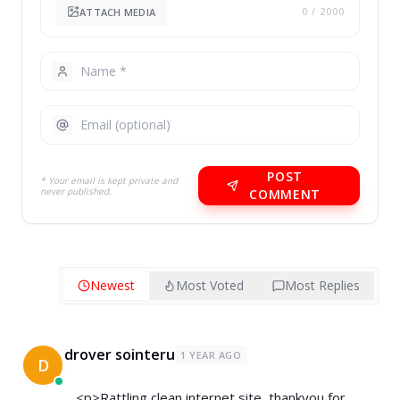
ATTACH MEDIA
0
/ 2000
POST
* Your email is kept private and
never published.
COMMENT
Newest
Most Voted
Most Replies
drover sointeru
1 YEAR AGO
D
<p>Rattling clean internet site, thankyou for