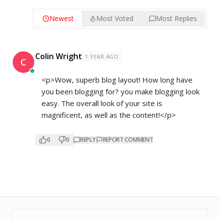
Newest
Most Voted
Most Replies
Colin Wright
1 YEAR AGO
C
<p>Wow, superb blog layout! How long have
you been blogging for? you make blogging look
easy. The overall look of your site is
magnificent, as well as the content!</p>
0
0
REPLY
REPORT COMMENT