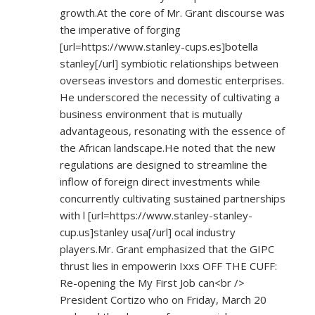
growth.At the core of Mr. Grant discourse was
the imperative of forging
[url=
https://www.stanley-cups.es]botella
stanley[/url] symbiotic relationships between
overseas investors and domestic enterprises.
He underscored the necessity of cultivating a
business environment that is mutually
advantageous, resonating with the essence of
the African landscape.He noted that the new
regulations are designed to streamline the
inflow of foreign direct investments while
concurrently cultivating sustained partnerships
with l [url=
https://www.stanley-stanley-
cup.us]stanley
usa[/url] ocal industry
players.Mr. Grant emphasized that the GIPC
thrust lies in empowerin Ixxs OFF THE CUFF:
Re-opening the My First Job can<br />
President Cortizo who on Friday, March 20