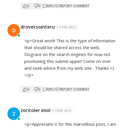
0
0
REPLY
REPORT COMMENT
droversointeru
1 YEAR AGO
D
<p>Great work! This is the type of information
that should be shared across the web.
Disgrace on the search engines for now not
positioning this submit upper! Come on over
and seek advice from my web site . Thanks =)
</p>
0
0
REPLY
REPORT COMMENT
zoritoler imol
1 YEAR AGO
Z
<p>Appreciate it for this marvellous post, I am