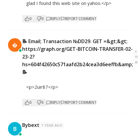
glad I found this web site on yahoo.</p>
0
0
REPLY
REPORT COMMENT
📝 Email; Transaction №DD29. GET =&gt;&gt;

https://graph.org/GET-BITCOIN-TRANSFER-02-
1
23-2?
Y
A
hs=604f42650c571aafd2b24cea3d6eeffb&amp;
📝
<p>2uir87</p>
0
0
REPLY
REPORT COMMENT
Bybext
1 YEAR AGO
B