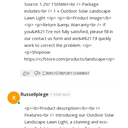
Source: 1.2V/ 150MAH<br /> Package
includes<br /> 1 x Outdoor Solar Landscape
Lawn Light </p> <p><b>Product Image</b>
</p> <p>Return &amp; Warranty<br /> If
you&#8217;re not fully satisfied, please fill in
our contact us form and we&#8217;ll quickly
work to correct the problem. </p>
<p>Shopnow:
https://ccfstore.com/products/landscape</p>
0
0
REPLY
REPORT COMMENT
Russellplege
1 YEAR AGO
R
<p><b>Product description</b><br />
Features<br /> Introducing our Outdoor Solar
Landscape Lawn Light, a stunning and eco-