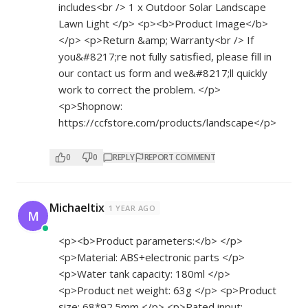
includes<br /> 1 x Outdoor Solar Landscape
Lawn Light </p> <p><b>Product Image</b>
</p> <p>Return &amp; Warranty<br /> If
you&#8217;re not fully satisfied, please fill in
our contact us form and we&#8217;ll quickly
work to correct the problem. </p>
<p>Shopnow:
https://ccfstore.com/products/landscape</p>
0
0
REPLY
REPORT COMMENT
Michaeltix
1 YEAR AGO
M
<p><b>Product parameters:</b> </p>
<p>Material: ABS+electronic parts </p>
<p>Water tank capacity: 180ml </p>
<p>Product net weight: 63g </p> <p>Product
size: 68*92.5mm </p> <p>Rated input: