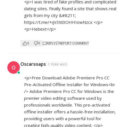
<p>I was tired of fake profiles and complicated
dating sites. Finally found a site that shows real
girls from my city &#8211;
https://t.me/+ijV3M3OHHIowNzcx
</p>
<p>Hebext</p>
0
0
REPLY
REPORT COMMENT
Oscarsoaps
1 YEAR AGO
O
<p>Free Download Adobe Premiere Pro CC
Pre-Activated Offline Installer for Windows<br
/> Adobe Premiere Pro CC for Windows is the
premier video editing software used by
professionals worldwide. This pre-activated
offline installer offers a hassle-free installation,
providing users with a powerful tool for
creating high-quality video content. </p>