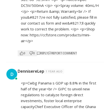
DC5V/500mA </p> <p>Spray volume: 40mL/H
</p> <p>Return &amp; Warranty<br /> If
you&#8217;re not fully satisfied, please fill in
our contact us form and we&#8217;ll quickly
work to correct the problem. </p> <p>Shop
now:
https://ccfstore.com/products/mini-
air</p>
0
0
REPLY
REPORT COMMENT
DennisereLep
1 YEAR AGO
D
<p>Cwbg Panama s GDP up 8.8% in the first
half of the year<br /> GIPC to unveil new
regulations to catalyze foreign direct
investments, foster local enterprise
capacityChief Executive Officer of the Ghana