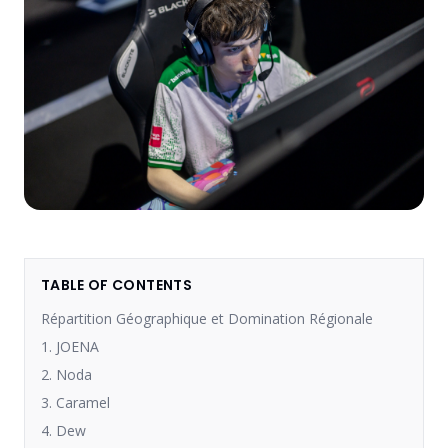
TABLE OF CONTENTS
Répartition Géographique et Domination Régionale
1. JOENA
2. Noda
3. Caramel
4. Dew