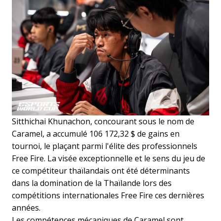
Sitthichai Khunachon, concourant sous le nom de
Caramel, a accumulé 106 172,32 $ de gains en
tournoi, le plaçant parmi l'élite des professionnels
Free Fire. La visée exceptionnelle et le sens du jeu de
ce compétiteur thaïlandais ont été déterminants
dans la domination de la Thaïlande lors des
compétitions internationales Free Fire ces dernières
années.
Les compétences mécaniques de Caramel sont