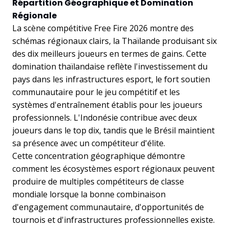
Répartition Géographique et Domination
Régionale
La scène compétitive Free Fire 2026 montre des
schémas régionaux clairs, la Thaïlande produisant six
des dix meilleurs joueurs en termes de gains. Cette
domination thaïlandaise reflète l'investissement du
pays dans les infrastructures esport, le fort soutien
communautaire pour le jeu compétitif et les
systèmes d'entraînement établis pour les joueurs
professionnels. L'Indonésie contribue avec deux
joueurs dans le top dix, tandis que le Brésil maintient
sa présence avec un compétiteur d'élite.
Cette concentration géographique démontre
comment les écosystèmes esport régionaux peuvent
produire de multiples compétiteurs de classe
mondiale lorsque la bonne combinaison
d'engagement communautaire, d'opportunités de
tournois et d'infrastructures professionnelles existe.