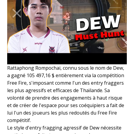
Rattaphong Rompochai, connu sous le nom de Dew,
a gagné 105 497,16 $ entièrement via la compétition
Free Fire, s'imposant comme l'un des entry fraggers
les plus agressifs et efficaces de Thaïlande. Sa
volonté de prendre des engagements à haut risque
et de créer de l'espace pour ses coéquipiers a fait de
lui l'un des joueurs les plus redoutés du Free Fire
compétitif.
Le style d'entry fragging agressif de Dew nécessite