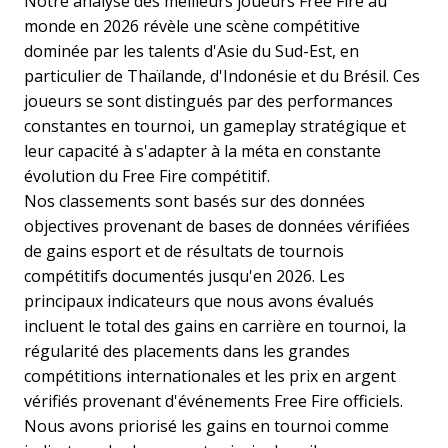
Notre analyse des meilleurs joueurs Free Fire au
monde en 2026 révèle une scène compétitive
dominée par les talents d'Asie du Sud-Est, en
particulier de Thaïlande, d'Indonésie et du Brésil. Ces
joueurs se sont distingués par des performances
constantes en tournoi, un gameplay stratégique et
leur capacité à s'adapter à la méta en constante
évolution du Free Fire compétitif.
Nos classements sont basés sur des données
objectives provenant de bases de données vérifiées
de gains esport et de résultats de tournois
compétitifs documentés jusqu'en 2026. Les
principaux indicateurs que nous avons évalués
incluent le total des gains en carrière en tournoi, la
régularité des placements dans les grandes
compétitions internationales et les prix en argent
vérifiés provenant d'événements Free Fire officiels.
Nous avons priorisé les gains en tournoi comme