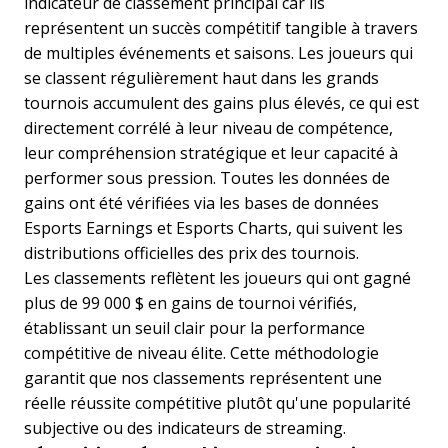
indicateur de classement principal car ils
représentent un succès compétitif tangible à travers
de multiples événements et saisons. Les joueurs qui
se classent régulièrement haut dans les grands
tournois accumulent des gains plus élevés, ce qui est
directement corrélé à leur niveau de compétence,
leur compréhension stratégique et leur capacité à
performer sous pression. Toutes les données de
gains ont été vérifiées via les bases de données
Esports Earnings et Esports Charts, qui suivent les
distributions officielles des prix des tournois.
Les classements reflètent les joueurs qui ont gagné
plus de 99 000 $ en gains de tournoi vérifiés,
établissant un seuil clair pour la performance
compétitive de niveau élite. Cette méthodologie
garantit que nos classements représentent une
réelle réussite compétitive plutôt qu'une popularité
subjective ou des indicateurs de streaming.