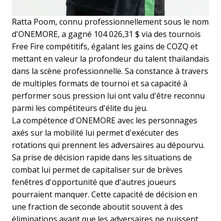
Ratta Poom, connu professionnellement sous le nom
d'ONEMORE, a gagné 104 026,31 $ via des tournois
Free Fire compétitifs, égalant les gains de COZQ et
mettant en valeur la profondeur du talent thaïlandais
dans la scène professionnelle. Sa constance à travers
de multiples formats de tournoi et sa capacité à
performer sous pression lui ont valu d'être reconnu
parmi les compétiteurs d'élite du jeu.
La compétence d'ONEMORE avec les personnages
axés sur la mobilité lui permet d'exécuter des
rotations qui prennent les adversaires au dépourvu.
Sa prise de décision rapide dans les situations de
combat lui permet de capitaliser sur de brèves
fenêtres d'opportunité que d'autres joueurs
pourraient manquer. Cette capacité de décision en
une fraction de seconde aboutit souvent à des
éliminations avant que les adversaires ne puissent