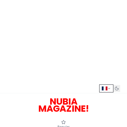
NUBIA
MAGAZINE!
Popular