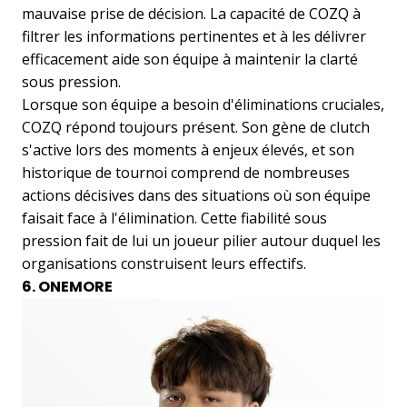
mauvaise prise de décision. La capacité de COZQ à
filtrer les informations pertinentes et à les délivrer
efficacement aide son équipe à maintenir la clarté
sous pression.
Lorsque son équipe a besoin d'éliminations cruciales,
COZQ répond toujours présent. Son gène de clutch
s'active lors des moments à enjeux élevés, et son
historique de tournoi comprend de nombreuses
actions décisives dans des situations où son équipe
faisait face à l'élimination. Cette fiabilité sous
pression fait de lui un joueur pilier autour duquel les
organisations construisent leurs effectifs.
6. ONEMORE