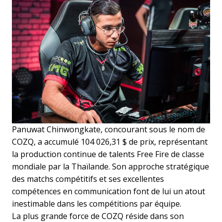
Panuwat Chinwongkate, concourant sous le nom de
COZQ, a accumulé 104 026,31 $ de prix, représentant
la production continue de talents Free Fire de classe
mondiale par la Thaïlande. Son approche stratégique
des matchs compétitifs et ses excellentes
compétences en communication font de lui un atout
inestimable dans les compétitions par équipe.
La plus grande force de COZQ réside dans son