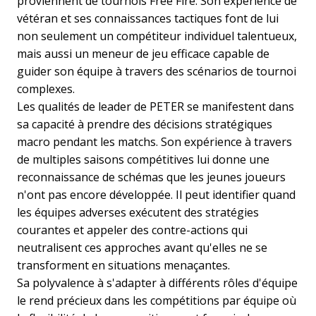
proviennent de tournois Free Fire. Son expérience de
vétéran et ses connaissances tactiques font de lui
non seulement un compétiteur individuel talentueux,
mais aussi un meneur de jeu efficace capable de
guider son équipe à travers des scénarios de tournoi
complexes.
Les qualités de leader de PETER se manifestent dans
sa capacité à prendre des décisions stratégiques
macro pendant les matchs. Son expérience à travers
de multiples saisons compétitives lui donne une
reconnaissance de schémas que les jeunes joueurs
n'ont pas encore développée. Il peut identifier quand
les équipes adverses exécutent des stratégies
courantes et appeler des contre-actions qui
neutralisent ces approches avant qu'elles ne se
transforment en situations menaçantes.
Sa polyvalence à s'adapter à différents rôles d'équipe
le rend précieux dans les compétitions par équipe où