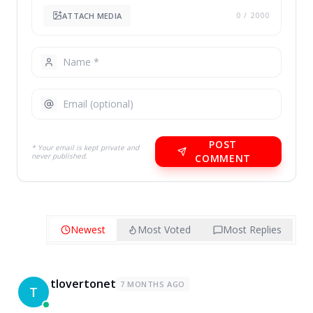
ATTACH MEDIA
0
/ 2000
POST
* Your email is kept private and
never published.
COMMENT
Newest
Most Voted
Most Replies
tlovertonet
7 MONTHS AGO
T