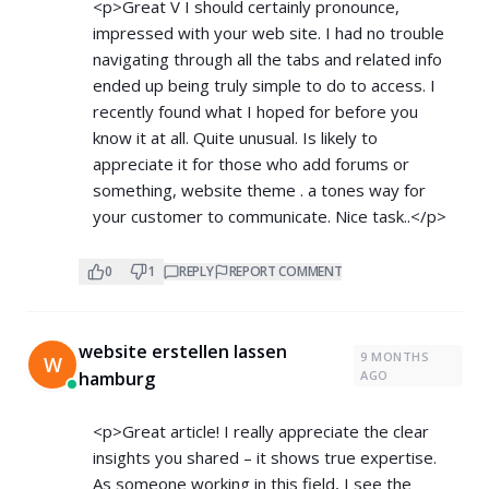
<p>Great V I should certainly pronounce,
impressed with your web site. I had no trouble
navigating through all the tabs and related info
ended up being truly simple to do to access. I
recently found what I hoped for before you
know it at all. Quite unusual. Is likely to
appreciate it for those who add forums or
something, website theme . a tones way for
your customer to communicate. Nice task..</p>
0
1
REPLY
REPORT COMMENT
website erstellen lassen
9 MONTHS
W
hamburg
AGO
<p>Great article! I really appreciate the clear
insights you shared – it shows true expertise.
As someone working in this field, I see the