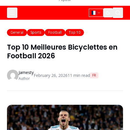
General
Sports
Football
Top 10
Top 10 Meilleures Bicyclettes en
Football 2026
Jamesty
February 26, 2026
11
min read
FR
Author