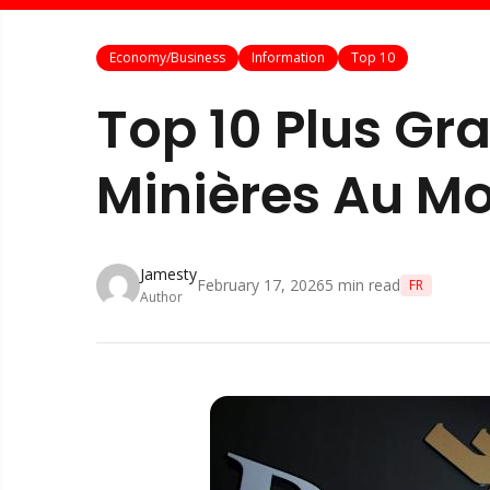
Economy/Business
Information
Top 10
Top 10 Plus Gr
Minières Au M
Jamesty
February 17, 2026
5
min read
FR
Author