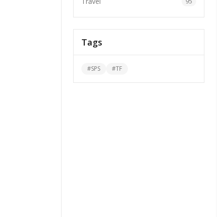
Travel
95
Tags
#
SPS
#
TF