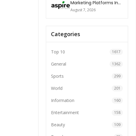
Marketing Platforms In
The World 2026
August 7, 2026
Categories
Top 10
1617
General
1362
Sports
299
World
201
Information
160
Entertainment
158
Beauty
109