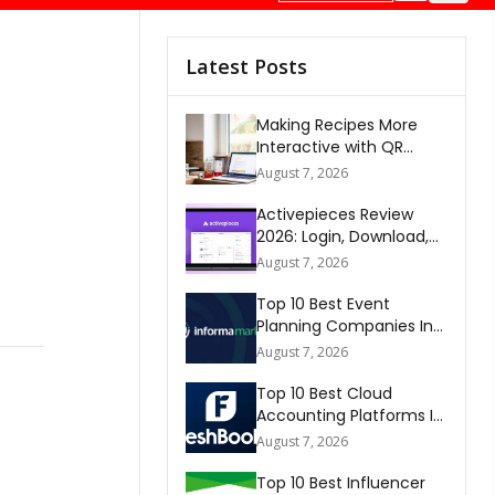
Latest Posts
Making Recipes More
Interactive with QR
Codes
August 7, 2026
Activepieces Review
2026: Login, Download,
AI, Pricing, Automation &
August 7, 2026
FAQs
Top 10 Best Event
Planning Companies In
The World 2026
August 7, 2026
Top 10 Best Cloud
Accounting Platforms In
The World 2026
August 7, 2026
Top 10 Best Influencer