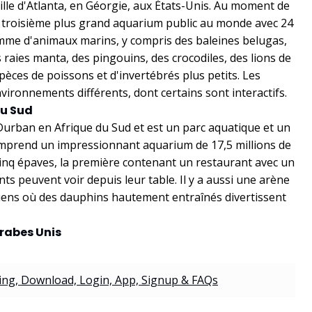
ille d'Atlanta, en Géorgie, aux États-Unis. Au moment de
le troisième plus grand aquarium public au monde avec 24
gamme d'animaux marins, y compris des baleines belugas,
 raies manta, des pingouins, des crocodiles, des lions de
èces de poissons et d'invertébrés plus petits. Les
vironnements différents, dont certains sont interactifs.
du Sud
Durban en Afrique du Sud et est un parc aquatique et un
comprend un impressionnant aquarium de 17,5 millions de
cinq épaves, la première contenant un restaurant avec un
ts peuvent voir depuis leur table. Il y a aussi une arène
iens où des dauphins hautement entraînés divertissent
Arabes Unis
cing, Download, Login, App, Signup & FAQs