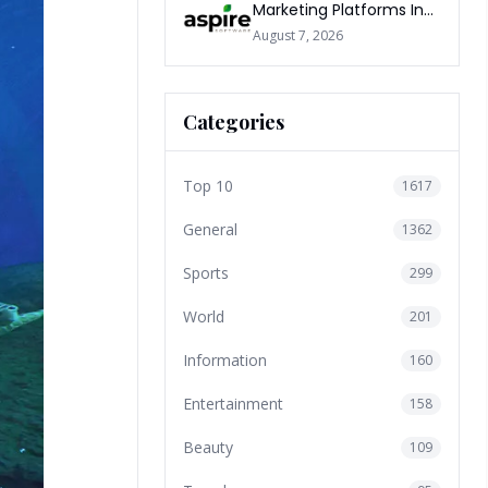
Marketing Platforms In
The World 2026
August 7, 2026
Categories
Top 10
1617
General
1362
Sports
299
World
201
Information
160
Entertainment
158
Beauty
109