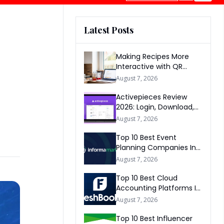
Latest Posts
Making Recipes More
Interactive with QR
Codes
August 7, 2026
Activepieces Review
2026: Login, Download,
AI, Pricing, Automation &
August 7, 2026
FAQs
Top 10 Best Event
Planning Companies In
The World 2026
August 7, 2026
Top 10 Best Cloud
Accounting Platforms In
The World 2026
August 7, 2026
Top 10 Best Influencer