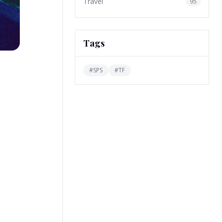
Travel
95
Tags
#
SPS
#
TF