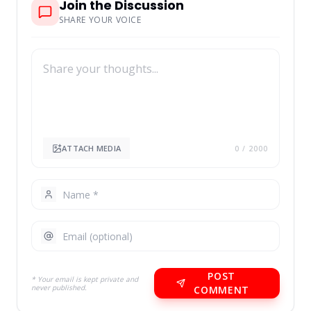
Join the Discussion
SHARE YOUR VOICE
ATTACH MEDIA
0
/ 2000
POST
* Your email is kept private and
never published.
COMMENT