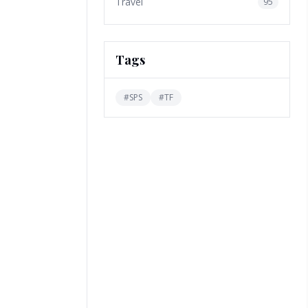
Travel
95
Tags
#
SPS
#
TF