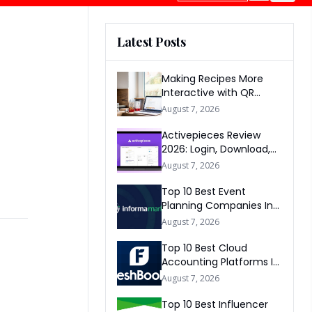
Latest Posts
Making Recipes More
Interactive with QR
Codes
August 7, 2026
Activepieces Review
2026: Login, Download,
AI, Pricing, Automation &
August 7, 2026
FAQs
Top 10 Best Event
Planning Companies In
The World 2026
August 7, 2026
Top 10 Best Cloud
Accounting Platforms In
The World 2026
August 7, 2026
Top 10 Best Influencer