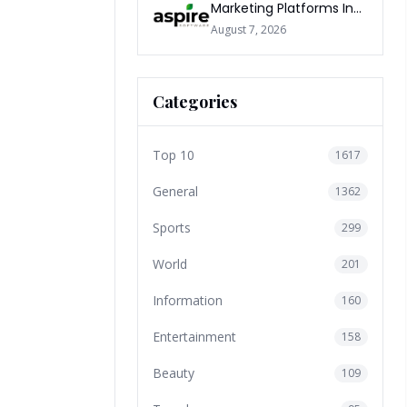
Marketing Platforms In
The World 2026
August 7, 2026
Categories
Top 10
1617
General
1362
Sports
299
World
201
Information
160
Entertainment
158
Beauty
109