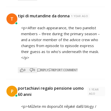
tipi di mutandine da donna
1 YEAR AGO
T
<p>After each appearance, the two panelist
members – three during the primary season –
and a visitor member of the advice crew who
changes from episode to episode express
their guess as to who’s underneath the mask.
</p>
0
0
REPLY
REPORT COMMENT
portachiavi regalo pensione uomo
1 YEAR
P
60 anni
AGO
<p>Můžete mi doporučit nějaké další blogy /