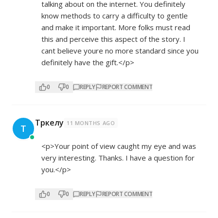
talking about on the internet. You definitely
know methods to carry a difficulty to gentle
and make it important. More folks must read
this and perceive this aspect of the story. I
cant believe youre no more standard since you
definitely have the gift.</p>
0
0
REPLY
REPORT COMMENT
Тркелу
11 MONTHS AGO
Т
<p>Your point of view caught my eye and was
very interesting. Thanks. I have a question for
you.</p>
0
0
REPLY
REPORT COMMENT