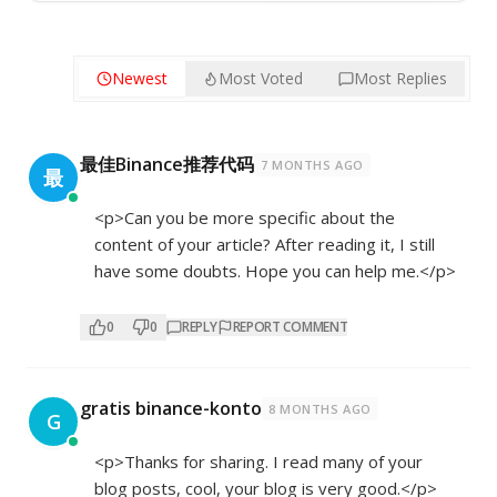
Newest
Most Voted
Most Replies
最佳Binance推荐代码
7 MONTHS AGO
最
<p>Can you be more specific about the
content of your article? After reading it, I still
have some doubts. Hope you can help me.</p>
0
0
REPLY
REPORT COMMENT
gratis binance-konto
8 MONTHS AGO
G
<p>Thanks for sharing. I read many of your
blog posts, cool, your blog is very good.</p>