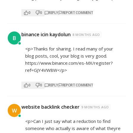
0
0
REPLY
REPORT COMMENT
binance icin kaydolun
8 MONTHS AGO
B
<p>Thanks for sharing. I read many of your
blog posts, cool, your blog is very good.
https://www.binance.com/es-MX/register?
ref=GJY4VW8W</p>
0
0
REPLY
REPORT COMMENT
website backlink checker
9 MONTHS AGO
W
<p>Can I just say what a reduction to find
someone who actually is aware of what theyre