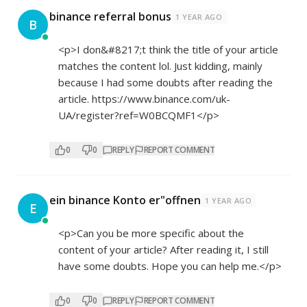
binance referral bonus
1 YEAR AGO
B
<p>I don&#8217;t think the title of your article
matches the content lol. Just kidding, mainly
because I had some doubts after reading the
article.
https://www.binance.com/uk-
UA/register?ref=W0BCQMF1</p>
0
0
REPLY
REPORT COMMENT
ein binance Konto er"offnen
1 YEAR AGO
E
<p>Can you be more specific about the
content of your article? After reading it, I still
have some doubts. Hope you can help me.</p>
0
0
REPLY
REPORT COMMENT