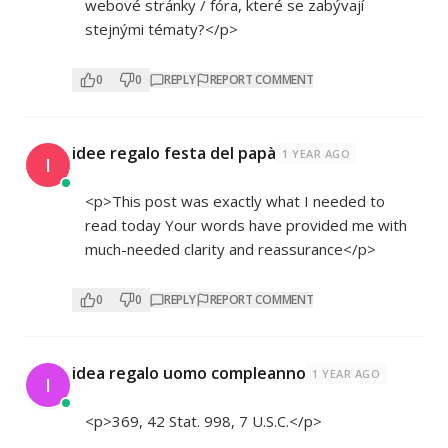
webové stránky / fóra, které se zabývají
stejnými tématy?</p>
0
0
REPLY
REPORT COMMENT
idee regalo festa del papà
1 YEAR AGO
I
<p>This post was exactly what I needed to
read today Your words have provided me with
much-needed clarity and reassurance</p>
0
0
REPLY
REPORT COMMENT
idea regalo uomo compleanno
1 YEAR AGO
I
<p>369, 42 Stat. 998, 7 U.S.C.</p>