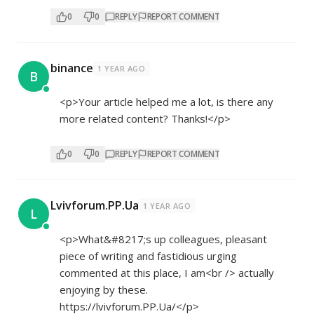
0
0
REPLY
REPORT COMMENT
binance
1 YEAR AGO
B
<p>Your article helped me a lot, is there any
more related content? Thanks!</p>
0
0
REPLY
REPORT COMMENT
Lvivforum.PP.Ua
1 YEAR AGO
L
<p>What&#8217;s up colleagues, pleasant
piece of writing and fastidious urging
commented at this place, I am<br /> actually
enjoying by these.
https://lvivforum.PP.Ua/</p>