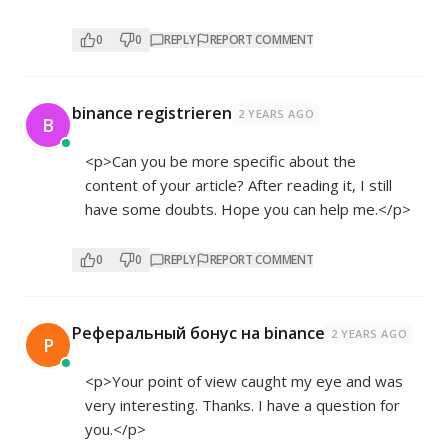
0
0
REPLY
REPORT COMMENT
binance registrieren
2 YEARS AGO
B
<p>Can you be more specific about the
content of your article? After reading it, I still
have some doubts. Hope you can help me.</p>
0
0
REPLY
REPORT COMMENT
Реферальный бонус на binance
2 YEARS AGO
Р
<p>Your point of view caught my eye and was
very interesting. Thanks. I have a question for
you.</p>