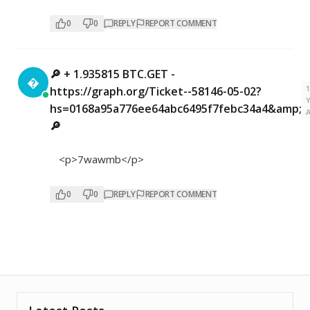
0
0
REPLY
REPORT COMMENT
🔎 + 1.935815 BTC.GET -

https://graph.org/Ticket--58146-05-02?
hs=0168a95a776ee64abc6495f7febc34a4&amp;
🔎
<p>7wawmb</p>
0
0
REPLY
REPORT COMMENT