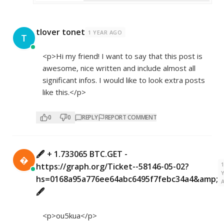
tlover tonet
1 YEAR AGO
T
<p>Hi my friend! I want to say that this post is
awesome, nice written and include almost all
significant infos. I would like to look extra posts
like this.</p>
0
0
REPLY
REPORT COMMENT
🖋 + 1.733065 BTC.GET -

https://graph.org/Ticket--58146-05-02?
hs=0168a95a776ee64abc6495f7febc34a4&amp;
🖋
<p>ou5kua</p>