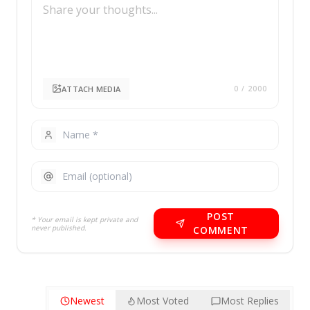
ATTACH MEDIA
0
/ 2000
POST
* Your email is kept private and
never published.
COMMENT
Newest
Most Voted
Most Replies