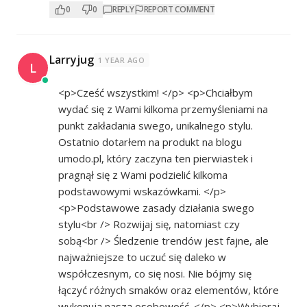
0
0
REPLY
REPORT COMMENT
Larryjug
1 YEAR AGO
L
<p>Cześć wszystkim! </p> <p>Chciałbym
wydać się z Wami kilkoma przemyśleniami na
punkt zakładania swego, unikalnego stylu.
Ostatnio dotarłem na produkt na blogu
umodo.pl, który zaczyna ten pierwiastek i
pragnął się z Wami podzielić kilkoma
podstawowymi wskazówkami. </p>
<p>Podstawowe zasady działania swego
stylu<br /> Rozwijaj się, natomiast czy
sobą<br /> Śledzenie trendów jest fajne, ale
najważniejsze to uczuć się daleko w
współczesnym, co się nosi. Nie bójmy się
łączyć różnych smaków oraz elementów, które
wykonują naszą osobowość. </p> <p>Wybieraj