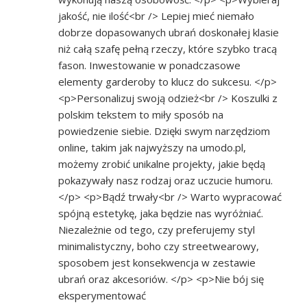
jakość, nie ilość<br /> Lepiej mieć niemało
dobrze dopasowanych ubrań doskonałej klasie
niż całą szafę pełną rzeczy, które szybko tracą
fason. Inwestowanie w ponadczasowe
elementy garderoby to klucz do sukcesu. </p>
<p>Personalizuj swoją odzież<br /> Koszulki z
polskim tekstem to miły sposób na
powiedzenie siebie. Dzięki swym narzędziom
online, takim jak najwyższy na umodo.pl,
możemy zrobić unikalne projekty, jakie będą
pokazywały nasz rodzaj oraz uczucie humoru.
</p> <p>Bądź trwały<br /> Warto wypracować
spójną estetykę, jaka będzie nas wyróżniać.
Niezależnie od tego, czy preferujemy styl
minimalistyczny, boho czy streetwearowy,
sposobem jest konsekwencja w zestawie
ubrań oraz akcesoriów. </p> <p>Nie bój się
eksperymentować