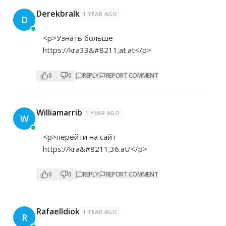
Derekbralk
1 YEAR AGO
D
<p>Узнать больше
https://kra33&#8211;at.at</p>
0
0
REPLY
REPORT COMMENT
Williamarrib
1 YEAR AGO
W
<p>перейти на сайт
https://kra&#8211;36.at/</p>
0
0
REPLY
REPORT COMMENT
RafaelIdiok
1 YEAR AGO
R