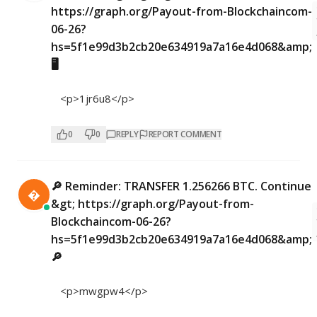
https://graph.org/Payout-from-Blockchaincom-
06-26?
hs=5f1e99d3b2cb20e634919a7a16e4d068&amp;
🖥
<p>1jr6u8</p>
0
0
REPLY
REPORT COMMENT
🔎 Reminder: TRANSFER 1.256266 BTC. Continue

&gt; https://graph.org/Payout-from-
Blockchaincom-06-26?
hs=5f1e99d3b2cb20e634919a7a16e4d068&amp;
🔎
<p>mwgpw4</p>