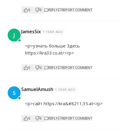
0
0
REPLY
REPORT COMMENT
JamesSix
1 YEAR AGO
J
<p>узнать больше Здесь
https://kra33.co.at/</p>
0
0
REPLY
REPORT COMMENT
SamuelAmush
1 YEAR AGO
S
<p>сайт
https://kra&#8211;35.at</p>
0
0
REPLY
REPORT COMMENT