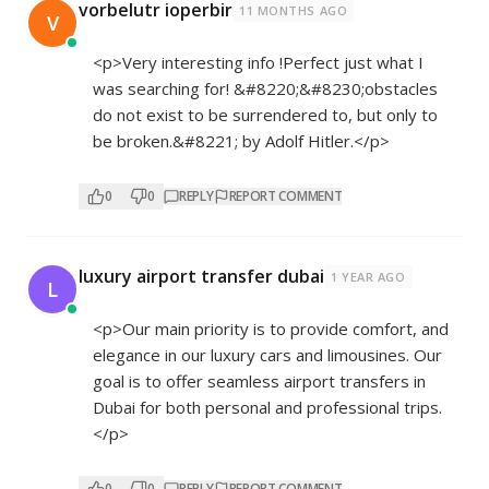
vorbelutr ioperbir
11 MONTHS AGO
V
<p>Very interesting info !Perfect just what I
was searching for! &#8220;&#8230;obstacles
do not exist to be surrendered to, but only to
be broken.&#8221; by Adolf Hitler.</p>
0
0
REPLY
REPORT COMMENT
luxury airport transfer dubai
1 YEAR AGO
L
<p>Our main priority is to provide comfort, and
elegance in our luxury cars and limousines. Our
goal is to offer seamless airport transfers in
Dubai for both personal and professional trips.
</p>
0
0
REPLY
REPORT COMMENT