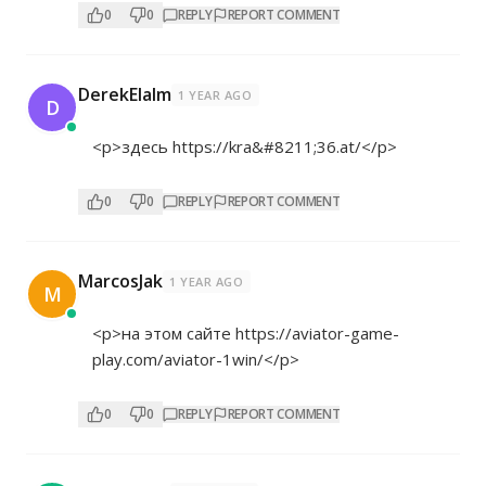
0
0
REPLY
REPORT COMMENT
DerekElalm
1 YEAR AGO
D
<p>здесь
https://kra&#8211;36.at/</p>
0
0
REPLY
REPORT COMMENT
MarcosJak
1 YEAR AGO
M
<p>на этом сайте
https://aviator-game-
play.com/aviator-1win/</p>
0
0
REPLY
REPORT COMMENT