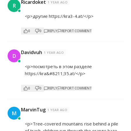
Ricardoket
1 YEAR AGO
R
<p>другие
https://kra3-4.at/</p>
0
0
REPLY
REPORT COMMENT
Davidvuh
1 YEAR AGO
D
<p>посмотреть в этом разделе
https://kra&#8211;35.at/</p>
0
0
REPLY
REPORT COMMENT
MarvinTug
1 YEAR AGO
M
<p>Tree-covered mountains rise behind a pile
of trash, children run through the orange haze