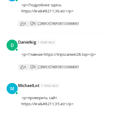
<p>Подробнее здесь
https://kra&#8211;36.at/</p>
0
0
REPLY
REPORT COMMENT
Danielkig
1 YEAR AGO
D
<p>Главная
https://tripscanwin28.top</p>
0
0
REPLY
REPORT COMMENT
MichaelLot
1 YEAR AGO
M
<p>проверить сайт
https://kra&#8211;35.at/</p>