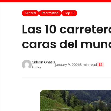
General
Information
Top 10
Las 10 carrete
caras del mun
Gideon Onasis
January 9, 2026
8
min read
ES
Author