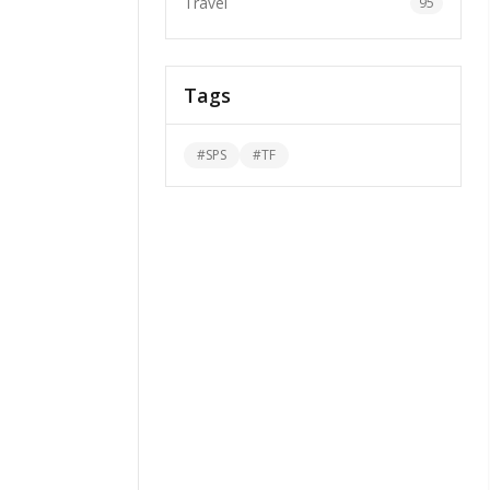
Travel
95
Tags
#
SPS
#
TF