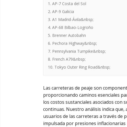
1. AP-7 Costa del Sol
2. AP-9 Galicia
3. A1 Madrid-Ávila&nbsp;
4. AP-68 Bilbao-Logroño
5. Brenner Autobahn
6. Pechora Highway&nbsp;
7. Pennsylvania Turnpike&nbsp;
8. French A79&nbsp;
10. Tokyo Outer Ring Road&nbsp;
Las carreteras de peaje son component
proporcionando caminos esenciales para
los costos sustanciales asociados con 
continuas. Nuestro análisis indica que, 
usuarios de las carreteras a través de
impulsada por presiones inflacionarias 