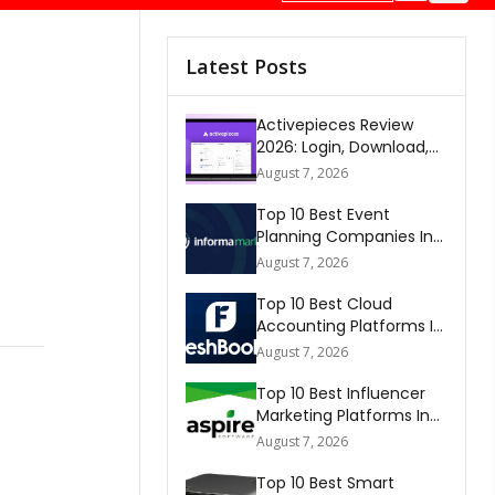
Latest Posts
Activepieces Review
2026: Login, Download,
AI, Pricing, Automation &
August 7, 2026
FAQs
Top 10 Best Event
Planning Companies In
The World 2026
August 7, 2026
Top 10 Best Cloud
Accounting Platforms In
The World 2026
August 7, 2026
Top 10 Best Influencer
Marketing Platforms In
The World 2026
August 7, 2026
Top 10 Best Smart