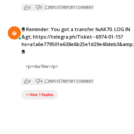
0
5
REPLY
REPORT COMMENT
🖲 Reminder: You got a transfer №AK70. LOG IN

&gt; https://telegra.ph/Ticket--6974-01-15?
hs=a1a6e779501e638e6b25e1d29e40deb3&amp;
🖲
<p>cku7kw</p>
0
4
REPLY
REPORT COMMENT
View 1 Replies