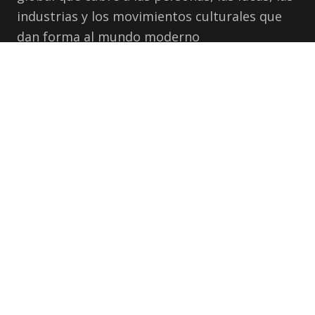
industrias y los movimientos culturales que
dan forma al mundo moderno
BOLETÍN
Recibe las últimas historias en tu correo.
Suscribirse
CATEGORÍAS
EMPRESA
©
2026
NUBIA MAGAZINE!. Todos los derechos reservados.