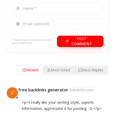
POST
* Your email is kept private and
never published.
COMMENT
Newest
Most Voted
Most Replies
free backlinks generator
9 MONTHS AGO
F
<p>I really like your writing style, superb
information, appreciate it for posting : D.</p>