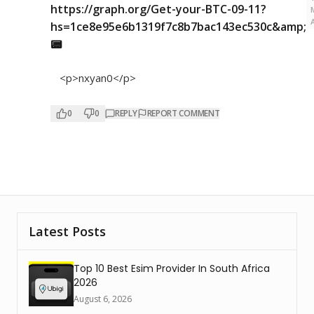
https://graph.org/Get-your-BTC-09-11?
hs=1ce8e95e6b1319f7c8b7bac143ec530c&amp;
📟
<p>nxyan0</p>
0
0
REPLY
REPORT COMMENT
Latest Posts
Top 10 Best Esim Provider In South Africa
2026
August 6, 2026