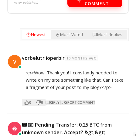
never published.
COMMENT
Newest
Most Voted
Most Replies
vorbelutr ioperbir
10 MONTHS AGO
V
<p>Wow! Thank you! I constantly needed to
write on my site something like that. Can I take
a fragment of your post to my blog?</p>
0
0
REPLY
REPORT COMMENT
📟 ✉️ Pending Transfer: 0.25 BTC from

unknown sender. Accept? &gt;&gt;