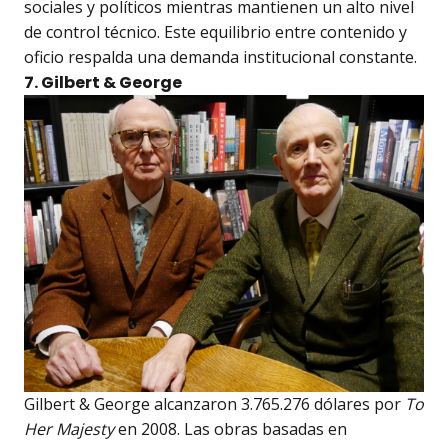
sociales y políticos mientras mantienen un alto nivel
de control técnico. Este equilibrio entre contenido y
oficio respalda una demanda institucional constante.
7. Gilbert & George
Gilbert & George alcanzaron 3.765.276 dólares por
To
Her Majesty
en 2008. Las obras basadas en