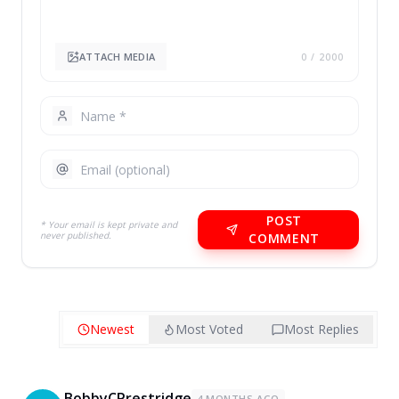
ATTACH MEDIA
0
/ 2000
POST
* Your email is kept private and
never published.
COMMENT
Newest
Most Voted
Most Replies
BobbyCPrestridge
4 MONTHS AGO